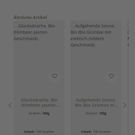
Produktgalerie überspringen
Ähnliche Artikel
Glücksdrache, Bio
Aufgehende Sonne,
(Himbeer-Jasmin-
Bio (Bio Grüntee mit
Geschmack)
exotisch-mildem
Gramm:
100g
Gramm:
100g
Geschmack)
Inhalt:
100 Gramm
Inhalt:
100 Gramm