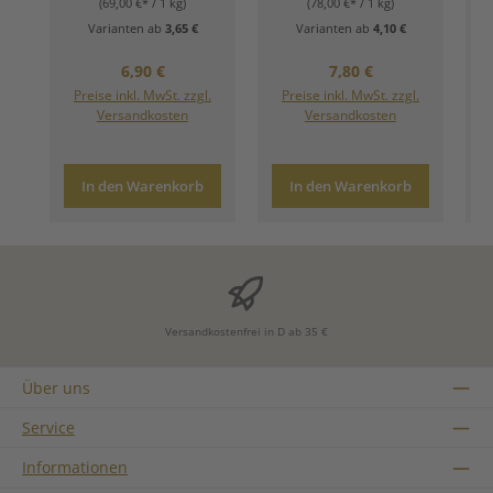
(69,00 €* / 1 kg)
(78,00 €* / 1 kg)
Varianten ab
3,65 €
Varianten ab
4,10 €
Regulärer Preis:
Regulärer Preis:
6,90 €
7,80 €
Preise inkl. MwSt. zzgl.
Preise inkl. MwSt. zzgl.
Versandkosten
Versandkosten
In den Warenkorb
In den Warenkorb
Versandkostenfrei in D ab 35 €
Über uns
Service
Informationen