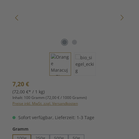
Regulärer Preis:
7,20 €
(72,00 €* / 1 kg)
Inhalt:
100 Gramm
(72,00 € / 1000 Gramm)
Preise inkl. MwSt. zzgl. Versandkosten
Sofort verfügbar, Lieferzeit: 1-3 Tage
auswählen
Gramm
100g
250g
500g
50g