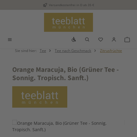
Versandkostenfrei in D ab 35 €
Zum Hauptinhalt springen
Werkzeugleiste anzeigen
Du hast 0 Produkt
War
Sie sind hier:
Tee
Tee nach Geschmack
Zitrusfrüchte
Orange Maracuja, Bio (Grüner Tee -
Sonnig. Tropisch. Sanft.)
Bildergalerie überspringen