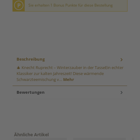
P
Sie erhalten 1 Bonus Punkte für diese Bestellung
Beschreibung
🎄 Knecht Ruprecht – Winterzauber in der TasseEin echter
Klassiker zur kalten Jahreszeit! Diese wärmende
Schwarzteemischung v…
Mehr
Bewertungen
Produktgalerie überspringen
Ähnliche Artikel