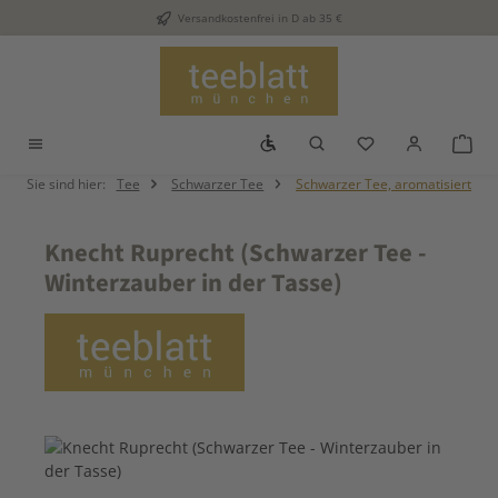
Versandkostenfrei in D ab 35 €
Zum Hauptinhalt springen
Werkzeugleiste anzeigen
Du hast 0 Produkt
War
Sie sind hier:
Tee
Schwarzer Tee
Schwarzer Tee, aromatisiert
Knecht Ruprecht (Schwarzer Tee -
Winterzauber in der Tasse)
Bildergalerie überspringen