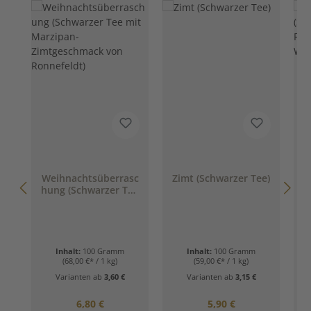
Weihnachtsüberrasc
Zimt (Schwarzer Tee)
hung (Schwarzer Tee
mit Marzipan-
Zimtgeschmack von
Ronnefeldt)
Inhalt:
100 Gramm
Inhalt:
100 Gramm
(68,00 €* / 1 kg)
(59,00 €* / 1 kg)
Varianten ab
3,60 €
Varianten ab
3,15 €
Regulärer Preis:
Regulärer Preis:
6,80 €
5,90 €