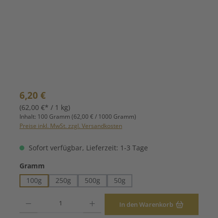
Regulärer Preis:
6,20 €
(62,00 €* / 1 kg)
Inhalt:
100 Gramm
(62,00 € / 1000 Gramm)
Preise inkl. MwSt. zzgl. Versandkosten
Sofort verfügbar, Lieferzeit: 1-3 Tage
auswählen
Gramm
100g
250g
500g
50g
Produkt Anzahl: Gib den gewünschten Wert ein oder benutze die Schaltfläche
In den Warenkorb