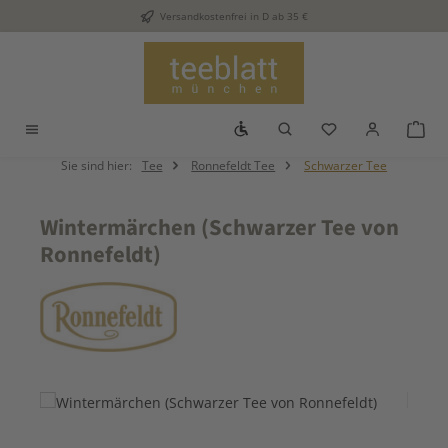
Versandkostenfrei in D ab 35 €
Zum Hauptinhalt springen
Werkzeugleiste anzeigen
Du hast 0 Produkt
War
Sie sind hier:
Tee
Ronnefeldt Tee
Schwarzer Tee
Wintermärchen (Schwarzer Tee von
Ronnefeldt)
Bildergalerie überspringen