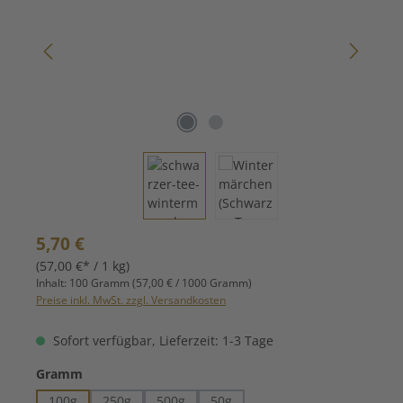
Regulärer Preis:
5,70 €
(57,00 €* / 1 kg)
Inhalt:
100 Gramm
(57,00 € / 1000 Gramm)
Preise inkl. MwSt. zzgl. Versandkosten
Sofort verfügbar, Lieferzeit: 1-3 Tage
auswählen
Gramm
100g
250g
500g
50g