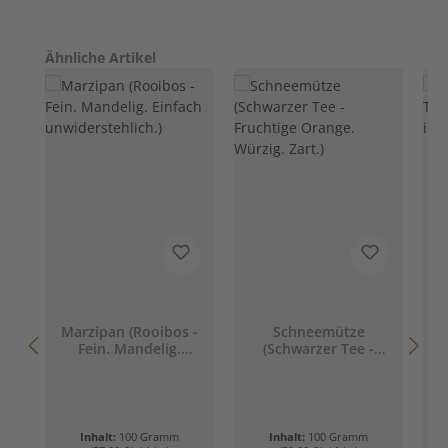
Produktgalerie überspringen
Ähnliche Artikel
Marzipan (Rooibos -
Schneemütze
M
Fein. Mandelig.
(Schwarzer Tee -
Einfach
Fruchtige Orange.
unwiderstehlich.)
Würzig. Zart.)
Inhalt:
100 Gramm
Inhalt:
100 Gramm