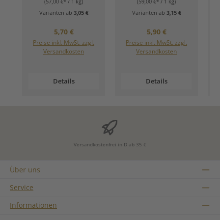
(57,00 €* / 1 kg)
(59,00 €* / 1 kg)
Varianten ab
3,05 €
Varianten ab
3,15 €
Regulärer Preis:
Regulärer Preis:
5,70 €
5,90 €
Preise inkl. MwSt. zzgl.
Preise inkl. MwSt. zzgl.
Versandkosten
Versandkosten
Details
Details
Versandkostenfrei in D ab 35 €
Über uns
Service
Informationen