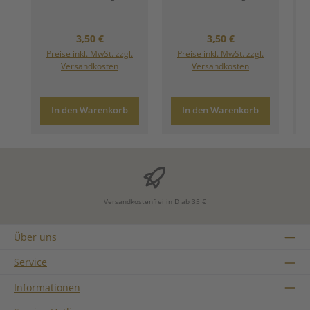
Regulärer Preis:
Regulärer Preis:
3,50 €
3,50 €
Preise inkl. MwSt. zzgl.
Preise inkl. MwSt. zzgl.
Versandkosten
Versandkosten
In den Warenkorb
In den Warenkorb
Versandkostenfrei in D ab 35 €
Über uns
Service
Informationen