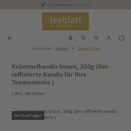
Versandkostenfrei in D ab 35 €
Zum Hauptinhalt springen
Werkzeugleiste anzeigen
Du hast 0 Produkt
War
Sie sind hier:
Zubehör
Zucker/Süßes
Krümmelkandis braun, 350g (Der
raffinierte Kandis für Ihre
Teemomente )
L.W.C. Michelsen
Bildergalerie überspringen
Nur 8 auf Lager!