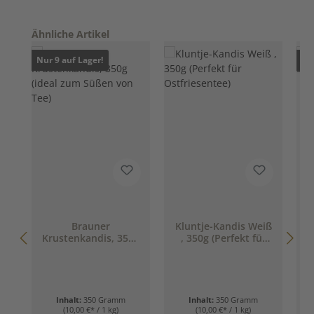
Produktgalerie überspringen
Ähnliche Artikel
Nur 9 auf Lager!
Nur
Brauner
Kluntje-Kandis Weiß
W
Krustenkandis, 350g
, 350g (Perfekt für
(ideal zum Süßen
Ostfriesentee)
von Tee)
Inhalt:
350 Gramm
Inhalt:
350 Gramm
(10,00 €* / 1 kg)
(10,00 €* / 1 kg)