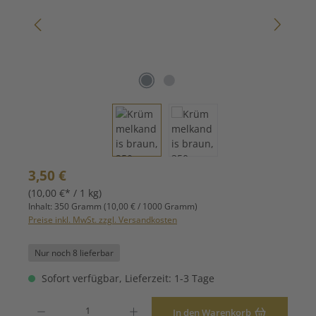
Regulärer Preis:
3,50 €
(10,00 €* / 1 kg)
Inhalt:
350 Gramm
(10,00 € / 1000 Gramm)
Preise inkl. MwSt. zzgl. Versandkosten
Nur noch 8 lieferbar
Sofort verfügbar, Lieferzeit: 1-3 Tage
Produkt Anzahl: Gib den gewünschten Wert ein oder benutze die Schaltfläche
In den Warenkorb