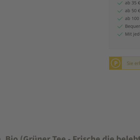
ab 35 €
ab 50 €
ab 100
Bequem
Mit je
P
Sie er
io (Grüner Tee - Frische die beleb