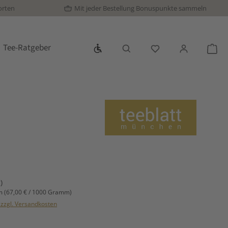
orten
Mit jeder Bestellung Bonuspunkte sammeln
Werkzeugleiste anzeigen
Tee-Ratgeber
Du hast 0 Produkte
War
s:
)
mm
(67,00 € / 1000 Gramm)
. zzgl. Versandkosten