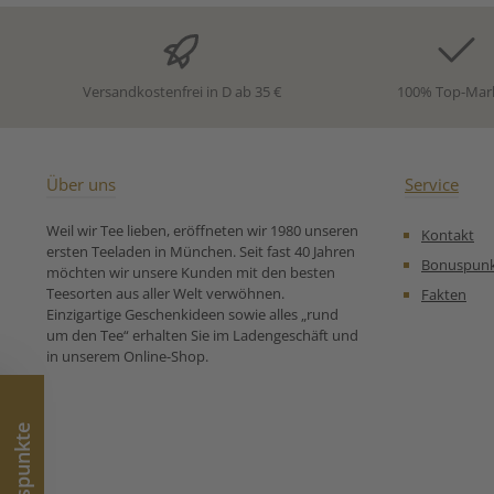
überdecken.Ideal für alle,
modifizierte 
die Grüntees lieben und
Verdickungsm
sich eine elegante, sanfte
Natriumalginat
Verwöhnmischung für den
natürliches Aro
Alltag wünschen.
Zubereitungse
Versandkostenfrei in D ab 35 €
100% Top-Mar
Zutaten:Grüner Tee China
für Aromatisier
Sencha*, natürliches
Tee Lemon Si
Vanille-Aroma,
Vanillestücke* * aus
kontrolliert biologsichem
Über uns
Service
Anbau Unsere
Zubereitungsempfehlung
Weil wir Tee lieben, eröffneten wir 1980 unseren
Kontakt
für Grüner Bio Tee Vanille:
ersten Teeladen in München. Seit fast 40 Jahren
Bonuspun
möchten wir unsere Kunden mit den besten
Teesorten aus aller Welt verwöhnen.
Fakten
Einzigartige Geschenkideen sowie alles „rund
um den Tee“ erhalten Sie im Ladengeschäft und
in unserem Online-Shop.
Bonuspunkte