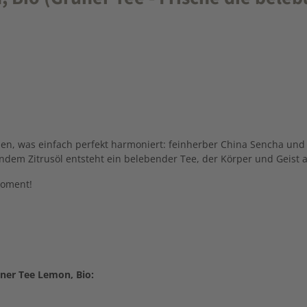
en,
was
einfach
perfekt
harmoniert:
feinherber
China
Sencha
un
hendem
Zitrusöl
entsteht
ein
belebender
Tee,
der
Körper
und
Geist
oment!
ner Tee Lemon, Bio: