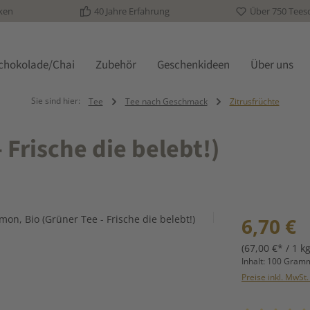
ken
40 Jahre Erfahrung
Über 750 Tees
schokolade/Chai
Zubehör
Geschenkideen
Über uns
Sie sind hier:
Tee
Tee nach Geschmack
Zitrusfrüchte
 Frische die belebt!)
Regulärer Prei
6,70 €
(67,00 €* / 1 kg
Inhalt:
100 Gra
Preise inkl. MwSt