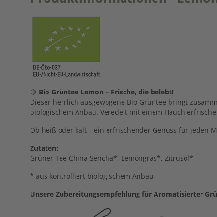
🍋
Bio
Grüntee
Lemon –
Frische,
die
belebt!
Dieser
herrlich
ausgewogene
Bio-
Grüntee
bringt
zusamm
biologischem
Anbau.
Veredelt
mit
einem
Hauch
erfrisc
Ob
heiß
oder
kalt –
ein
erfrischender
Genuss
für
jeden
M
Zutaten:
Grüner Tee China Sencha*, Lemongras*, Zitrusöl*
* aus kontrolliert biologischem Anbau
Unsere Zubereitungsempfehlung für Aromatisierter Grü