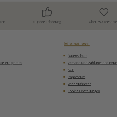
Stärke,
wohltuend – ein belebender
Erfrische
ittel:
Genuss für jeden Tag, der
belebend 
, Aroma),
warm Energie schenkt und
alle, die e
ma. Unsere
kalt herrlich erfrischt.
fein abge
mpfehlung
Zutaten:Grüner Tee China
Zutaten (
ken
40 Jahre Erfahrung
Über 750 Teesort
ter Grüner
Sencha, Ingwerstücke (10%),
biologi
zilia:
natürliches Aroma,
Grüner Te
Orangenschalen,
🍊 Oran
Zitronenschalen,
Zitro
Sonnenblumenblüten
Lem
Informationen
Unsere
Bergamotte
Zubereitungsempfehlung
Tipp: Ide
Datenschutz
für Aromatisierter Grüner
oder als
Tee Ingwer Zitrone:
zwischend
kte-Programm
Versand und Zahlungsbedingu
leicht abg
AGB
aus 
biologisch
Impressum
Zubereit
Widerrufsrecht
für Bio G
Cookie Einstellungen