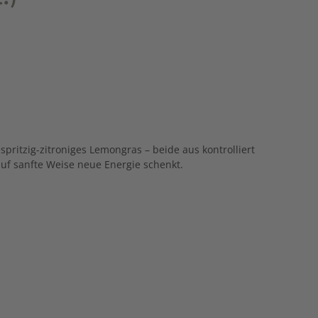
d
spritzig-
zitroniges
Lemongras –
beide
aus
kontrolliert
auf
sanfte
Weise
neue
Energie
schenkt.