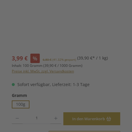
Verkaufspreis:
3,99 €
%
(39,90 €* / 1 kg)
Regulärer Preis:
6,80 €
(41.32% gespart)
Inhalt:
100 Gramm
(39,90 € / 1000 Gramm)
Preise inkl. MwSt. zzgl. Versandkosten
Sofort verfügbar, Lieferzeit: 1-3 Tage
auswählen
Gramm
100g
Produkt Anzahl: Gib den gewünschten Wert ein oder benutze die Schaltfläche
In den Warenkorb