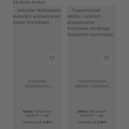
Produktgalerie überspringen
Ähnliche Artikel
Holunder
Tropenhimmel
Multivitamin
(Milder, natürlich
(natürlich
aromatisierter
aromatisierter,
Früchtetee mit
milder Früchtetee)
Mango-Mandarine-
Geschmack)
Inhalt:
100 Gramm
Inhalt:
100 Gramm
(62,00 €* / 1 kg)
(62,00 €* / 1 kg)
Varianten ab
3,30 €
Varianten ab
3,30 €