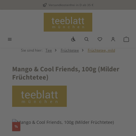
Versandkostenfrei in D ab 35 €
Zum Hauptinhalt springen
Werkzeugleiste anzeigen
Du hast 0 Produkt
War
Sie sind hier:
Tee
Früchtetee
Früchtetee, mild
Mango & Cool Friends, 100g (Milder
Früchtetee)
Bildergalerie überspringen
Rabatt
%