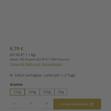
Regulärer Preis:
6,70 €
(67,00 €* / 1 kg)
Inhalt:
100 Gramm
(67,00 € / 1000 Gramm)
Preise inkl. MwSt. zzgl. Versandkosten
Sofort verfügbar, Lieferzeit: 1-3 Tage
auswählen
Gramm
100g
250g
500g
50g
Produkt Anzahl: Gib den gewünschten Wert ein oder benutze die Schaltfläche
In den Warenkorb