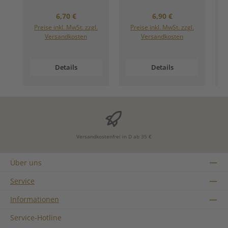
Regulärer Preis:
Regulärer Preis:
6,70 €
6,90 €
Preise inkl. MwSt. zzgl.
Preise inkl. MwSt. zzgl.
Versandkosten
Versandkosten
Details
Details
Versandkostenfrei in D ab 35 €
Über uns
Service
Informationen
Service-Hotline