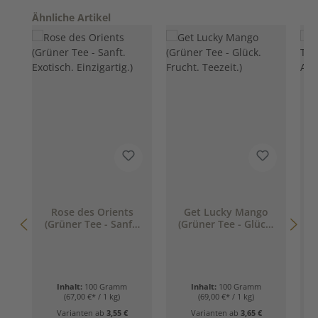
Produktgalerie überspringen
Ähnliche Artikel
Rose des Orients
Get Lucky Mango
(Grüner Tee - Sanft.
(Grüner Tee - Glück.
Exotisch.
Frucht. Teezeit.)
Einzigartig.)
Inhalt:
100 Gramm
Inhalt:
100 Gramm
(67,00 €* / 1 kg)
(69,00 €* / 1 kg)
Varianten ab
3,55 €
Varianten ab
3,65 €