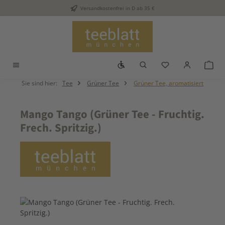
Versandkostenfrei in D ab 35 €
Zum Hauptinhalt springen
Werkzeugleiste anzeigen
Du hast 0 Produkt
War
Sie sind hier:
Tee
Grüner Tee
Grüner Tee, aromatisiert
Mango Tango (Grüner Tee - Fruchtig.
Frech. Spritzig.)
Bildergalerie überspringen