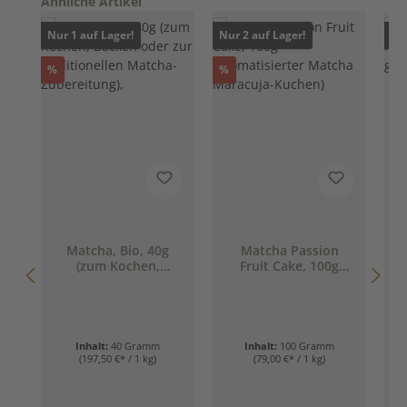
Produktgalerie überspringen
Ähnliche Artikel
Nur 1 auf Lager!
Nur 2 auf Lager!
Nur
Rabatt
Rabatt
%
%
Matcha, Bio, 40g
Matcha Passion
(zum Kochen,
Fruit Cake, 100g
Backen oder zur
(Aromatisierter
traditionellen
Matcha Maracuja-
Matcha-
Kuchen)
Zubereitung),
Inhalt:
40 Gramm
Inhalt:
100 Gramm
(197,50 €* / 1 kg)
(79,00 €* / 1 kg)