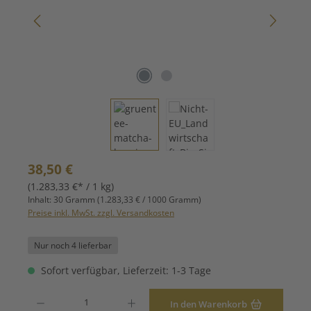
Regulärer Preis:
38,50 €
(1.283,33 €* / 1 kg)
Inhalt:
30 Gramm
(1.283,33 € / 1000 Gramm)
Preise inkl. MwSt. zzgl. Versandkosten
Nur noch 4 lieferbar
Sofort verfügbar, Lieferzeit: 1-3 Tage
Produkt Anzahl: Gib den gewünschten Wert ein oder benutze die Schaltfläche
In den Warenkorb