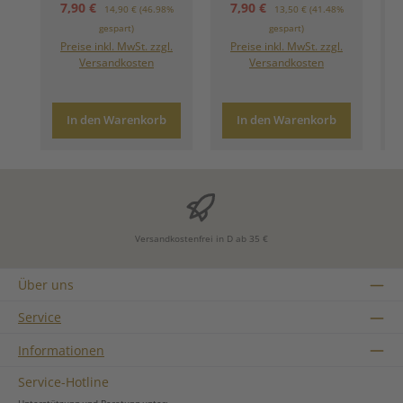
Verkaufspreis:
Regulärer Preis:
Verkaufspreis:
Regulärer Preis:
7,90 €
7,90 €
14,90 €
(46.98%
13,50 €
(41.48%
gespart)
gespart)
Preise inkl. MwSt. zzgl.
Preise inkl. MwSt. zzgl.
Versandkosten
Versandkosten
In den Warenkorb
In den Warenkorb
Versandkostenfrei in D ab 35 €
Über uns
Service
Informationen
Service-Hotline