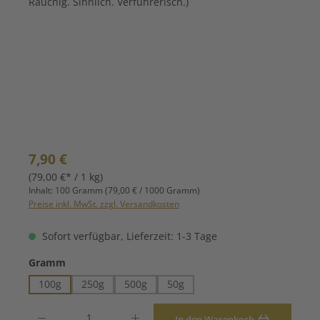
Regulärer Preis:
7,90 €
(79,00 €* / 1 kg)
Inhalt:
100 Gramm
(79,00 € / 1000 Gramm)
Preise inkl. MwSt. zzgl. Versandkosten
Sofort verfügbar, Lieferzeit: 1-3 Tage
auswählen
Gramm
100g
250g
500g
50g
Produkt Anzahl: Gib den gewünschten Wert ein oder benutze die Schaltfläche
In den Warenkorb