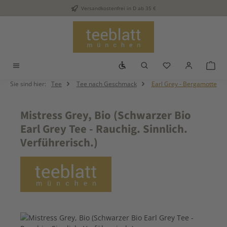
Versandkostenfrei in D ab 35 €
Zum Hauptinhalt springen
Werkzeugleiste anzeigen
Du hast 0 Produkt
War
Sie sind hier:
Tee
Tee nach Geschmack
Earl Grey - Bergamotte
Mistress Grey, Bio (Schwarzer Bio
Earl Grey Tee - Rauchig. Sinnlich.
Verführerisch.)
Bildergalerie überspringen