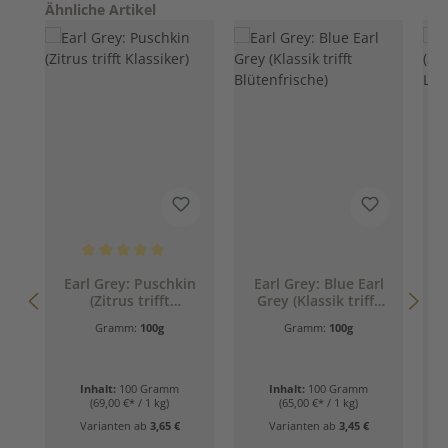
Produktgalerie überspringen
Ähnliche Artikel
Durchschnittliche Bewertung von 5 von 5 Sternen
Earl Grey: Puschkin
Earl Grey: Blue Earl
(Zitrus trifft
Grey (Klassik trifft
Klassiker)
Blütenfrische)
G
Gramm:
100g
Gramm:
100g
Inhalt:
100 Gramm
Inhalt:
100 Gramm
(69,00 €* / 1 kg)
(65,00 €* / 1 kg)
Varianten ab
3,65 €
Varianten ab
3,45 €