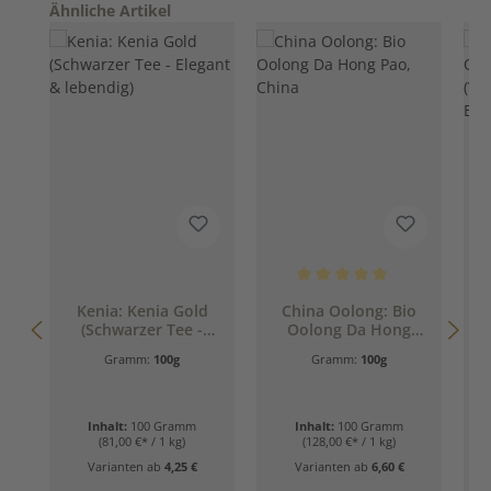
Produktgalerie überspringen
Ähnliche Artikel
Durchschnittliche Bewertung 
Kenia: Kenia Gold
China Oolong: Bio
(Schwarzer Tee -
Oolong Da Hong
Elegant & lebendig)
Pao, China
Gramm:
100g
Gramm:
100g
Inhalt:
100 Gramm
Inhalt:
100 Gramm
(81,00 €* / 1 kg)
(128,00 €* / 1 kg)
Varianten ab
4,25 €
Varianten ab
6,60 €