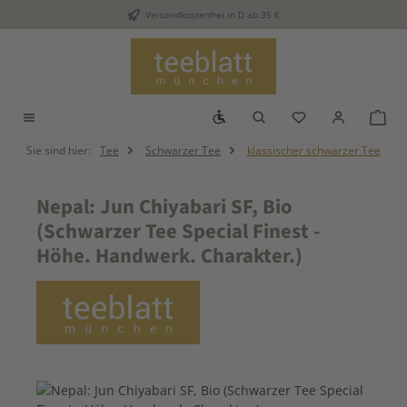
Versandkostenfrei in D ab 35 €
Zum Hauptinhalt springen
Werkzeugleiste anzeigen
Du hast 0 Produkt
War
Sie sind hier:
Tee
Schwarzer Tee
klassischer schwarzer Tee
Nepal: Jun Chiyabari SF, Bio
(Schwarzer Tee Special Finest -
Höhe. Handwerk. Charakter.)
Bildergalerie überspringen