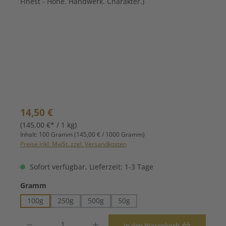
Regulärer Preis:
14,50 €
(145,00 €* / 1 kg)
Inhalt:
100 Gramm
(145,00 € / 1000 Gramm)
Preise inkl. MwSt. zzgl. Versandkosten
Sofort verfügbar, Lieferzeit: 1-3 Tage
auswählen
Gramm
100g
250g
500g
50g
Produkt Anzahl: Gib den gewünschten Wert ein oder benutze die Schaltfläche
In den Warenkorb