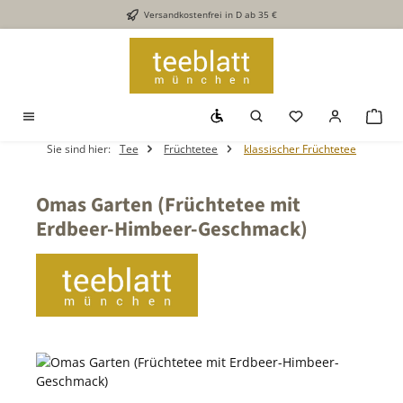
Versandkostenfrei in D ab 35 €
Zum Hauptinhalt springen
Werkzeugleiste anzeigen
Du hast 0 Produkt
War
Sie sind hier:
Tee
Früchtetee
klassischer Früchtetee
Omas Garten (Früchtetee mit
Erdbeer-Himbeer-Geschmack)
Bildergalerie überspringen