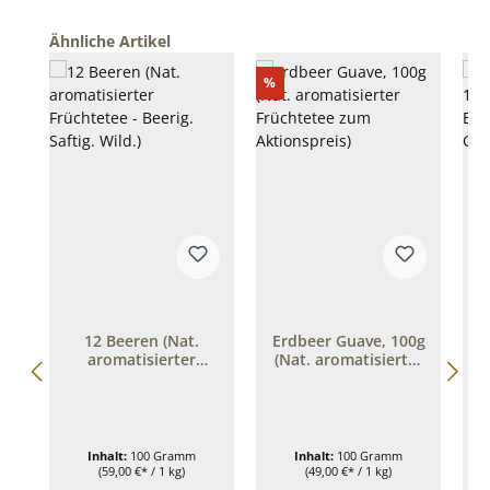
Produktgalerie überspringen
Ähnliche Artikel
Rabatt
%
12 Beeren (Nat.
Erdbeer Guave, 100g
aromatisierter
(Nat. aromatisierter
1
Früchtetee - Beerig.
Früchtetee zum
Saftig. Wild.)
Aktionspreis)
Inhalt:
100 Gramm
Inhalt:
100 Gramm
(59,00 €* / 1 kg)
(49,00 €* / 1 kg)