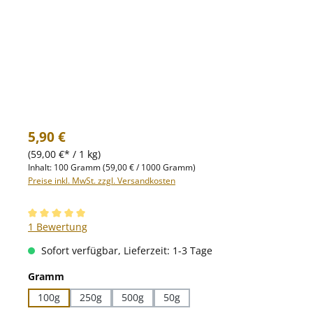
Regulärer Preis:
5,90 €
(59,00 €* / 1 kg)
Inhalt:
100 Gramm
(59,00 € / 1000 Gramm)
Preise inkl. MwSt. zzgl. Versandkosten
Durchschnittliche Bewertung von 5 von 5 Sternen
1 Bewertung
Sofort verfügbar, Lieferzeit: 1-3 Tage
auswählen
Gramm
100g
250g
500g
50g