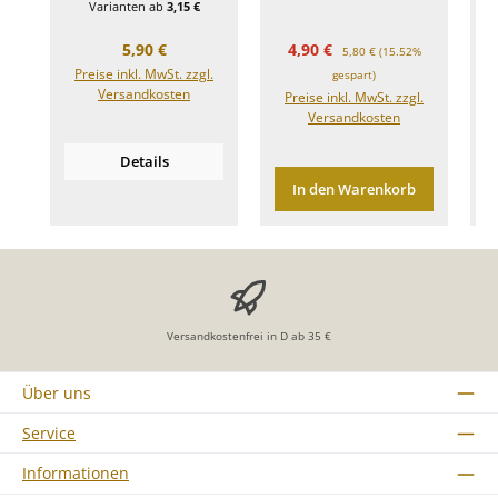
Varianten ab
3,15 €
Regulärer Preis:
Verkaufspreis:
Regulärer Preis:
5,90 €
4,90 €
5,80 €
(15.52%
Preise inkl. MwSt. zzgl.
gespart)
Versandkosten
Preise inkl. MwSt. zzgl.
Versandkosten
Details
In den Warenkorb
Versandkostenfrei in D ab 35 €
Über uns
Service
Informationen