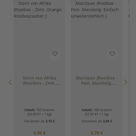
D
Stern von Afrika
Marzipan (Rooibos -
(Rooibos - Zimt.
Fein. Mandelig.
(
Orange.
Einfach
W
Rooiboszauber.)
unwiderstehlich.)
Inhalt:
100 Gramm
Inhalt:
100 Gramm
(59,00 €* / 1 kg)
(57,00 €* / 1 kg)
Varianten ab
3,15 €
Varianten ab
3,05 €
Regulärer Preis:
Regulärer Preis:
5,90 €
5,70 €