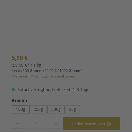
Regulärer Preis:
5,90 €
(59,00 €* / 1 kg)
Inhalt:
100 Gramm
(59,00 € / 1000 Gramm)
Preise inkl. MwSt. zzgl. Versandkosten
Sofort verfügbar, Lieferzeit: 1-3 Tage
auswählen
Gramm
100g
250g
500g
50g
Produkt Anzahl: Gib den gewünschten Wert ein oder benutze die Schaltfläche
In den Warenkorb