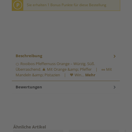
P
Sie erhalten 1 Bonus Punkte für diese Bestellung
Beschreibung
🍊 Rooibos Pfeffernuss Orange – Würzig. Süß.
Überraschend. 🎄 Mit Orange &amp; Pfeffer | 🥜 Mit
Mandeln &amp; Pistazien | 🧡 Win…
Mehr
Bewertungen
Produktgalerie überspringen
Ähnliche Artikel