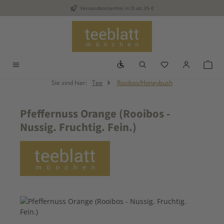
Versandkostenfrei in D ab 35 €
Zum Hauptinhalt springen
Werkzeugleiste anzeigen
Du hast 0 Produkt
War
Sie sind hier:
Tee
Rooibos/Honeybush
Pfeffernuss Orange (Rooibos -
Nussig. Fruchtig. Fein.)
Bildergalerie überspringen