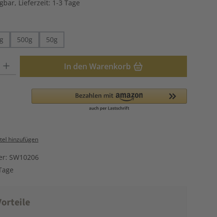
gbar, Lieferzeit: 1-3 Tage
hlen
g
500g
50g
: Gib den gewünschten Wert ein oder benutze die Schaltflächen u
In den Warenkorb
el hinzufügen
er:
SW10206
Tage
orteile