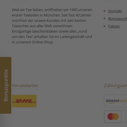
Koriander, Aroma, rosa
Pfefferkörner. Unsere
Weil wir Tee lieben, eröffneten wir 1980 unseren
Kontakt
Zubereitungsempfehlung
ersten Teeladen in München. Seit fast 40 Jahren
für Rooibos Pfeffernuss
Bonuspun
möchten wir unsere Kunden mit den besten
Orange:
Teesorten aus aller Welt verwöhnen.
Fakten
Einzigartige Geschenkideen sowie alles „rund
um den Tee“ erhalten Sie im Ladengeschäft und
in unserem Online-Shop.
Bonuspunkte
Versandarten
Zahlungsar
Benutzerdefiniertes Bild 1
Amazon Pay
Kredit- oder 