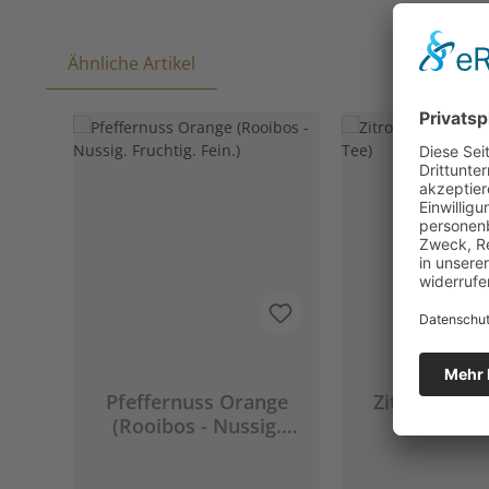
Ähnliche Artikel
Produktgalerie überspringen
Pfeffernuss Orange
Zitrone Ora
(Rooibos - Nussig.
(Rooibos
Fruchtig. Fein.)