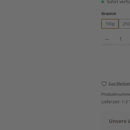
Sofort verfü
auswä
Gramm
100g
250
Produkt Anzahl
Zum Merkzett
Produktnumm
Lieferzeit:
1-3 
Unsere V