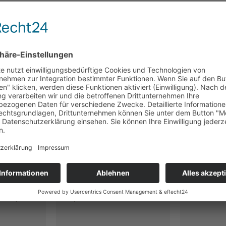
nge, Bio
Kaminglut, Bio
Vanille,
 Tee)
(Rooibos mit Zimt-
Orange-Geschmack)