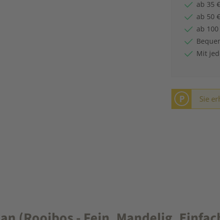
ab 35 €
ab 50 €
ab 100
Bequem
Mit je
P
Sie er
n (Rooibos - Fein. Mandelig. Einfac