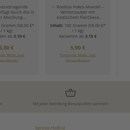
hervorragende
✨ Rooibos Kokos-Mandel –
rfügt durch die in
Winterzauber mit
M
er Mischung
exotischem FlairDiese
en Vanillestücke
außergewöhnliche Rooibos-
s
0 Gramm
(58,00 €*
Inhalt:
100 Gramm
(59,00 €*
Inha
inen angenehm
Kreation verbindet die
ver
/ 1 kg)
/ 1 kg)
Geschmack und
sanfte Wärme von Mandeln
ten ab
3,10 €
Varianten ab
3,15 €
 eine klassische
mit der feinen Süße
Z
position.
exotischer Kokosraspeln. Ein
(9
Regulärer Preis:
Regulärer Preis:
5,80 €
5,90 €
en:Rotbusch
Hauch von Rosenblüten
)*, natürliches
rundet die Mischung edel
inkl. MwSt. zzgl.
Preise inkl. MwSt. zzgl.
ille-Aroma,
ab. Die Kombination
sandkosten
Versandkosten
estücke* *auf
erinnert an duftende
rtem biologischen
Wintergebäcke, bringt aber
Zu
au Unsere
gleichzeitig einen Hauch
ungsempfehlung
Tropensonne in die kalte
Rooibos Vanille:
Jahreszeit. Ideal für alle, die
Gemütlichkeit und eine Prise
Fernweh in einer Tasse
vereinen möchten.
en
Mit jeder Bestellung Bonuspunkte sammeln
Zutaten:Rotbusch (Rooibos),
Kokosraspeln (25%), Aroma,
MANDELFLAKES,
Rosenblütenblätter. Unsere
Zubereitungsempfehlung
Service-Hotline