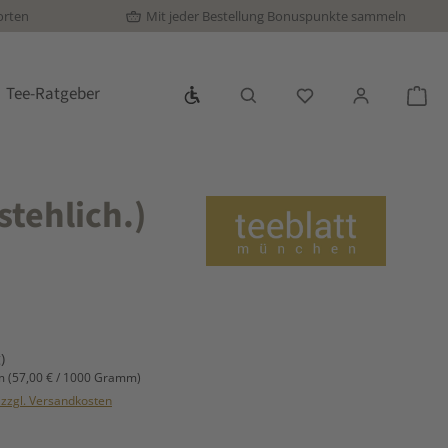
orten
Mit jeder Bestellung Bonuspunkte sammeln
Werkzeugleiste anzeigen
Tee-Ratgeber
Du hast 0 Produkte
War
stehlich.)
s:
)
mm
(57,00 € / 1000 Gramm)
. zzgl. Versandkosten