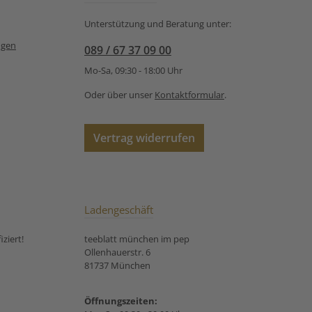
für Rooibos Kokos Mandel:
Unterstützung und Beratung unter:
ngen
089 / 67 37 09 00
Mo-Sa, 09:30 - 18:00 Uhr
Oder über unser
Kontaktformular
.
Vertrag widerrufen
Ladengeschäft
ziert!
teeblatt münchen im pep
Ollenhauerstr. 6
81737 München
Öffnungszeiten: