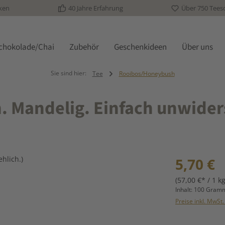
ken
40 Jahre Erfahrung
Über 750 Tees
schokolade/Chai
Zubehör
Geschenkideen
Über uns
Sie sind hier:
Tee
Rooibos/Honeybush
. Mandelig. Einfach unwider
Regulärer Prei
5,70 €
(57,00 €* / 1 kg
Inhalt:
100 Gra
Preise inkl. MwSt