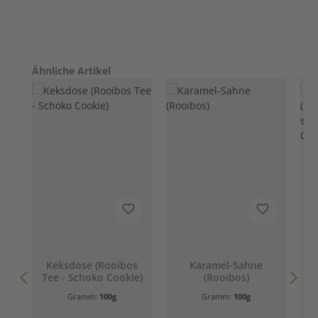
Produktgalerie überspringen
Ähnliche Artikel
D
Keksdose (Rooibos
Karamel-Sahne
Tee - Schoko Cookie)
(Rooibos)
(
Gramm:
100g
Gramm:
100g