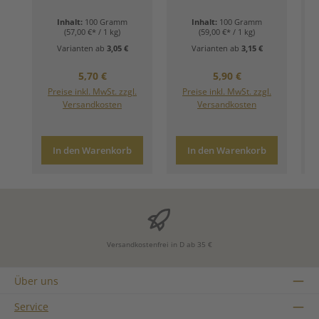
Inhalt:
100 Gramm
Inhalt:
100 Gramm
(57,00 €* / 1 kg)
(59,00 €* / 1 kg)
Varianten ab
3,05 €
Varianten ab
3,15 €
Regulärer Preis:
Regulärer Preis:
5,70 €
5,90 €
Preise inkl. MwSt. zzgl.
Preise inkl. MwSt. zzgl.
Versandkosten
Versandkosten
In den Warenkorb
In den Warenkorb
Versandkostenfrei in D ab 35 €
Über uns
Service