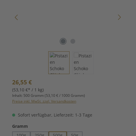
Regulärer Preis:
26,55 €
(53,10 €* / 1 kg)
Inhalt:
500 Gramm
(53,10 € / 1000 Gramm)
Preise inkl. MwSt. zzgl. Versandkosten
Sofort verfügbar, Lieferzeit: 1-3 Tage
auswählen
Gramm
100g
250g
500g
50g