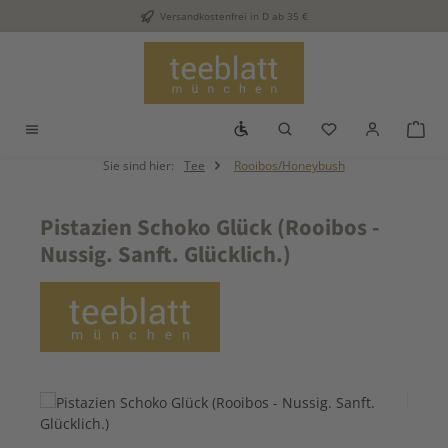
Versandkostenfrei in D ab 35 €
Zum Hauptinhalt springen
Werkzeugleiste anzeigen
Du hast 0 Produkt
War
Sie sind hier:
Tee
Rooibos/Honeybush
Pistazien Schoko Glück (Rooibos -
Nussig. Sanft. Glücklich.)
Bildergalerie überspringen