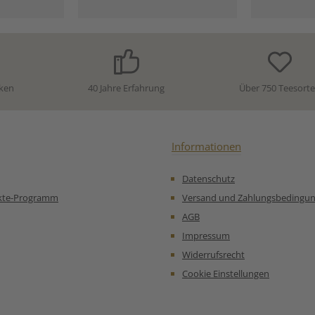
offeinfrei
Orangenschalen*,
Ayurve
n..
Zimtrinde*, natürliches
ergänzt,
tbusch
Gewürz-Zitrus-Aroma * aus
Fenchels i
genschalen
kontrolliert biologischem
Doshas 
l* * aus
Anbau Unsere
harmonis
ologischem
Zubereitungsempfehlung
würzig un
sere
für Bio Rooibos Kaminglut:
frisch im
ken
40 Jahre Erfahrung
Über 750 Teesort
mpfehlung
diese einm
für Rooibos Orange, Bio:
sicherl
Körper, G
Einklang. 
(24%)*,
Informationen
Fenchel*, 
Ka
Datenschutz
Musk
Kurkumas
kte-Programm
Versand und Zahlungsbedingu
kontrolli
AGB
Anb
Zubereit
Impressum
für Bio K
Widerrufsrecht
Cookie Einstellungen