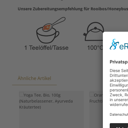
Unsere Zubereitungsempfehlung für Rooibos/Honeybush
Ähnliche Artikel
Produktgalerie überspringen