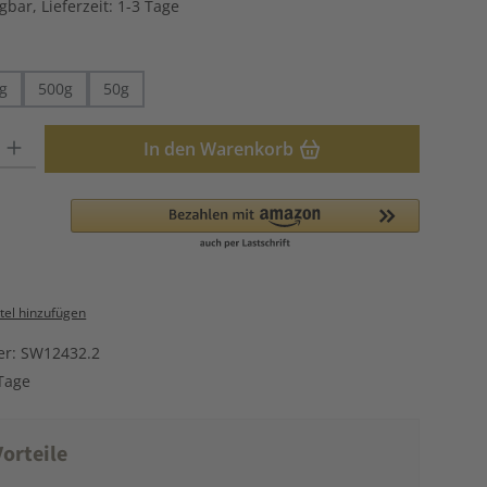
gbar, Lieferzeit: 1-3 Tage
hlen
g
500g
50g
: Gib den gewünschten Wert ein oder benutze die Schaltflächen u
In den Warenkorb
el hinzufügen
er:
SW12432.2
Tage
orteile