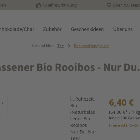
ken
40 Jahre Erfahrung
Über 750 Tees
schokolade/Chai
Zubehör
Geschenkideen
Über uns
Sie sind hier:
Tee
Rooibos/Honeybush
ssener Bio Rooibos - Nur Du.
Regulärer Prei
6,40 €
(64,00 €* / 1 kg
Inhalt:
100 Gra
Preise inkl. MwSt