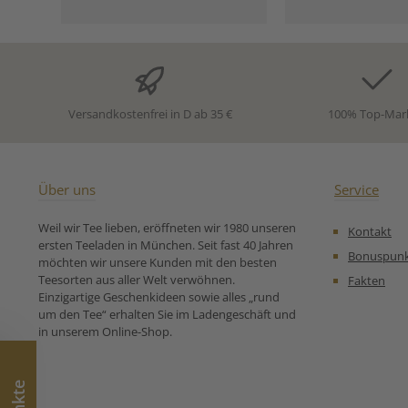
Nelken*, ganzer
auch am Abend k
Kardamom*, ganzer
genieße
schwarzer Pfeffer*,
Zutaten:Ro
Moringablätter* *aus
(Rooibos)*, Oran
kontrolliert biologischem
(8%)*, Zitrusö
Anbau Unsere
kontrolliert bi
Zubereitungsempfehlung
Anbau. Un
Versandkostenfrei in D ab 35 €
100% Top-Mar
für Bio Kräutertee Yoga Tee:
Zubereitungse
Über uns
Service
Weil wir Tee lieben, eröffneten wir 1980 unseren
Kontakt
ersten Teeladen in München. Seit fast 40 Jahren
Bonuspun
möchten wir unsere Kunden mit den besten
Teesorten aus aller Welt verwöhnen.
Fakten
Einzigartige Geschenkideen sowie alles „rund
um den Tee“ erhalten Sie im Ladengeschäft und
in unserem Online-Shop.