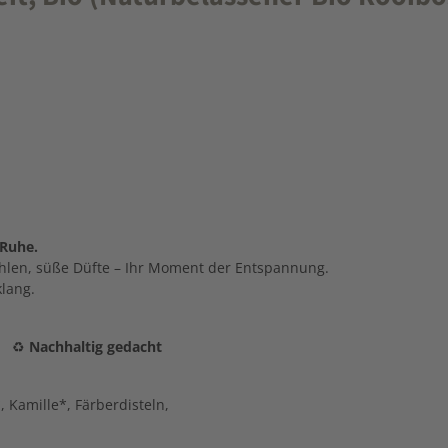
 Ruhe.
ahlen, süße Düfte – Ihr Moment der Entspannung.
klang.
♻️
Nachhaltig gedacht
 Kamille*, Färberdisteln,