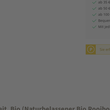
ab 35 €
ab 50 €
ab 100
Bequem
Mit je
P
Sie er
, Bio (Naturbelassener Bio Rooibos 