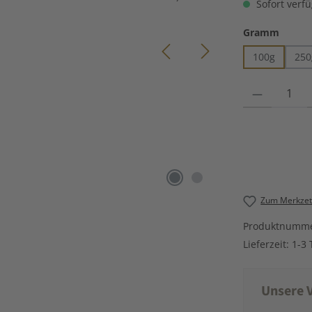
Sofort verfü
auswä
Gramm
100g
250
Produkt Anzahl
Zum Merkzett
Produktnumm
Lieferzeit:
1-3 
Unsere V