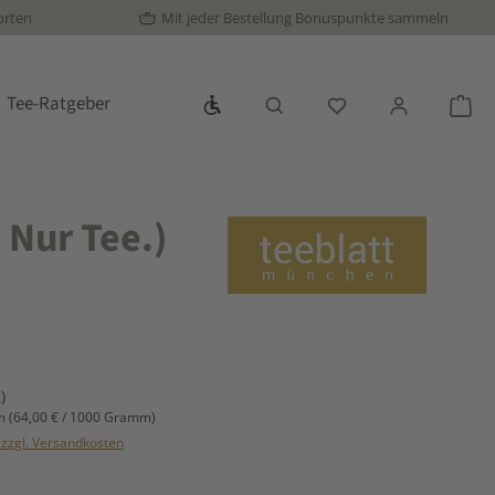
orten
Mit jeder Bestellung Bonuspunkte sammeln
Werkzeugleiste anzeigen
Tee-Ratgeber
Du hast 0 Produkte
War
 Nur Tee.)
s:
)
mm
(64,00 € / 1000 Gramm)
. zzgl. Versandkosten