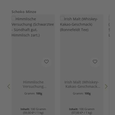
Produktgalerie überspringen
Schoko Minze
Himmlische
Irish Malt (Whiskey-
Versuchung
Kakao-Geschmack)
(Schwarztee -
(Ronnefeldt Tee)
Gramm:
100g
Gramm:
100g
Sündhaft gut.
S
Himmlisch zart.)
Inhalt:
100 Gramm
Inhalt:
100 Gramm
(59,00 €* / 1 kg)
(57,00 €* / 1 kg)