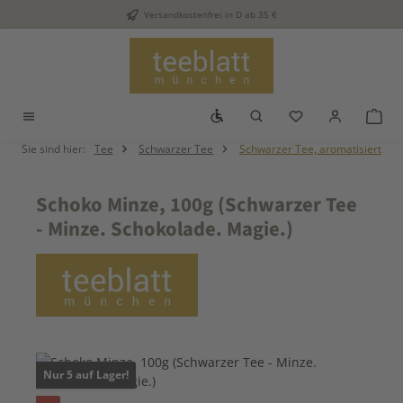
Versandkostenfrei in D ab 35 €
Zum Hauptinhalt springen
Werkzeugleiste anzeigen
Du hast 0 Produkt
War
Sie sind hier:
Tee
Schwarzer Tee
Schwarzer Tee, aromatisiert
Schoko Minze, 100g (Schwarzer Tee
- Minze. Schokolade. Magie.)
Bildergalerie überspringen
Nur 5 auf Lager!