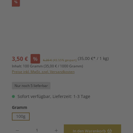
Rabatt
%
Verkaufspreis:
3,50 €
%
(35,00 €* / 1 kg)
Regulärer Preis:
6,20 €
(43.55% gespart)
Inhalt:
100 Gramm
(35,00 € / 1000 Gramm)
Preise inkl. MwSt. zzgl. Versandkosten
Nur noch 5 lieferbar
Sofort verfügbar, Lieferzeit: 1-3 Tage
auswählen
Gramm
100g
Produkt Anzahl: Gib den gewünschten Wert ein oder benutze die Schaltfläche
In den Warenkorb