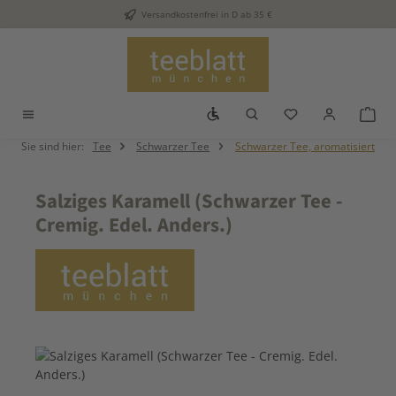
Versandkostenfrei in D ab 35 €
Zum Hauptinhalt springen
Werkzeugleiste anzeigen
Du hast 0 Produkt
War
Sie sind hier:
Tee
Schwarzer Tee
Schwarzer Tee, aromatisiert
Salziges Karamell (Schwarzer Tee -
Cremig. Edel. Anders.)
Bildergalerie überspringen