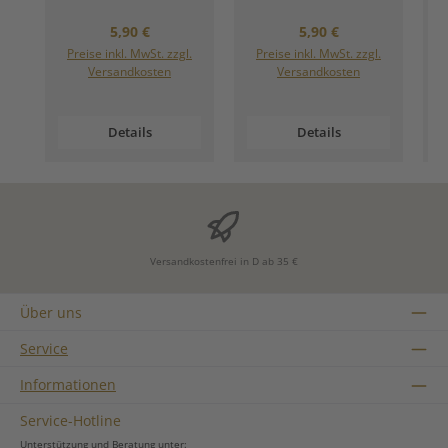
Regulärer Preis:
Regulärer Preis:
5,90 €
5,90 €
Preise inkl. MwSt. zzgl.
Preise inkl. MwSt. zzgl.
Versandkosten
Versandkosten
Details
Details
Versandkostenfrei in D ab 35 €
Über uns
Service
Informationen
Service-Hotline
Unterstützung und Beratung unter: