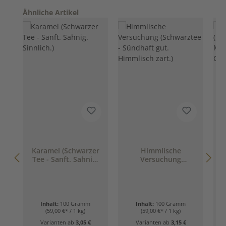
Produktgalerie überspringen
Ähnliche Artikel
Karamel (Schwarzer
Himmlische
S
Tee - Sanft. Sahnig.
Versuchung
Sinnlich.)
(Schwarztee -
Sündhaft gut.
Himmlisch zart.)
Inhalt:
100 Gramm
Inhalt:
100 Gramm
(59,00 €* / 1 kg)
(59,00 €* / 1 kg)
Varianten ab
3,05 €
Varianten ab
3,15 €