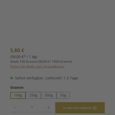
Regulärer Preis:
5,80 €
(58,00 €* / 1 kg)
Inhalt:
100 Gramm
(58,00 € / 1000 Gramm)
Preise inkl. MwSt. zzgl. Versandkosten
Sofort verfügbar, Lieferzeit: 1-3 Tage
auswählen
Gramm
100g
250g
500g
50g
Produkt Anzahl: Gib den gewünschten Wert ein oder benutze die Schaltfläche
In den Warenkorb