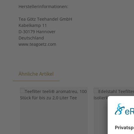
Herstellerinformationen:
Tea Götz Teehandel GmbH
Kabelkamp 11
D-30179 Hannover
Deutschland
www.teagoetz.com
Ähnliche Artikel
Produktgalerie überspringen