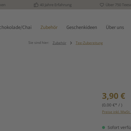
ken
40 Jahre Erfahrung
Über 750 Tees
schokolade/Chai
Zubehör
Geschenkideen
Über uns
Sie sind hier:
Zubehör
Tee-Zubereitung
Regulärer Prei
3,90 €
(0,00 €* / )
Preise inkl. MwSt
Sofort verfü