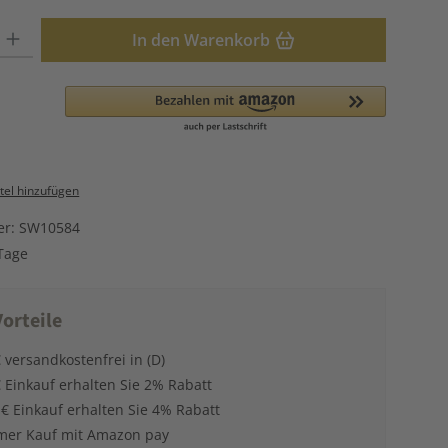
: Gib den gewünschten Wert ein oder benutze die Schaltflächen u
In den Warenkorb
el hinzufügen
er:
SW10584
Tage
orteile
 versandkostenfrei in (D)
 Einkauf erhalten Sie 2% Rabatt
 € Einkauf erhalten Sie 4% Rabatt
er Kauf mit Amazon pay