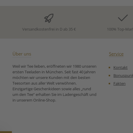
onen:Riensch & Held GmbH
cmOben Ø: 6,
& Co.KGHans-Dunker-Str.
Befüllen Sie den
1D-21035
Tee2. Platziere
HamburgDeutschlandwww.t
Filter in die Iso
eeli.com
Gießen Sie heiße
Versandkostenfrei in D ab 35 €
100% Top-Mar
den Filter4
geünschter Z
entfernen Sie de
Zum Abtropfen s
den Filter a
Über uns
Service
Abtropfschale6. 
fertig!Hersteller
Weil wir Tee lieben, eröffneten wir 1980 unseren
Kontakt
n:TeaLogic Ela 
ersten Teeladen in München. Seit fast 40 Jahren
Bremen e.Kffr.Ma
Bonuspun
möchten wir unsere Kunden mit den besten
– 5281
Teesorten aus aller Welt verwöhnen.
Fakten
BremenDeutschl
Einzigartige Geschenkideen sowie alles „rund
alogic.
um den Tee“ erhalten Sie im Ladengeschäft und
in unserem Online-Shop.