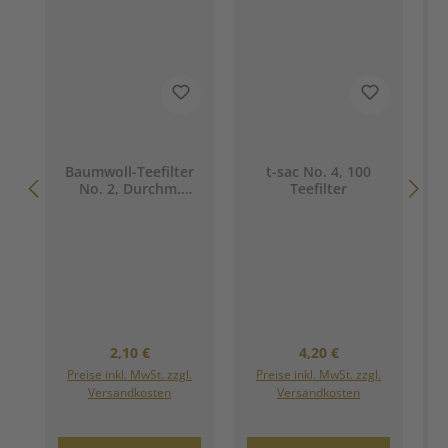
Baumwoll-Teefilter
t-sac No. 4, 100
No. 2, Durchm.
Teefilter
85mm, für 3-6
Tassen
Regulärer Preis:
Regulärer Preis:
2,10 €
4,20 €
Preise inkl. MwSt. zzgl.
Preise inkl. MwSt. zzgl.
Versandkosten
Versandkosten