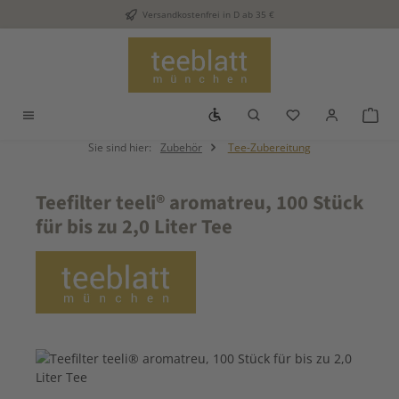
Versandkostenfrei in D ab 35 €
Zum Hauptinhalt springen
Werkzeugleiste anzeigen
Du hast 0 Produkt
War
Sie sind hier:
Zubehör
Tee-Zubereitung
Teefilter teeli® aromatreu, 100 Stück
für bis zu 2,0 Liter Tee
Bildergalerie überspringen