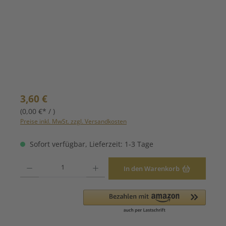
Regulärer Preis:
3,60 €
(0,00 €* / )
Preise inkl. MwSt. zzgl. Versandkosten
Sofort verfügbar, Lieferzeit: 1-3 Tage
Produkt Anzahl: Gib den gewünschten Wert ein oder benutze die Schaltfläche
In den Warenkorb