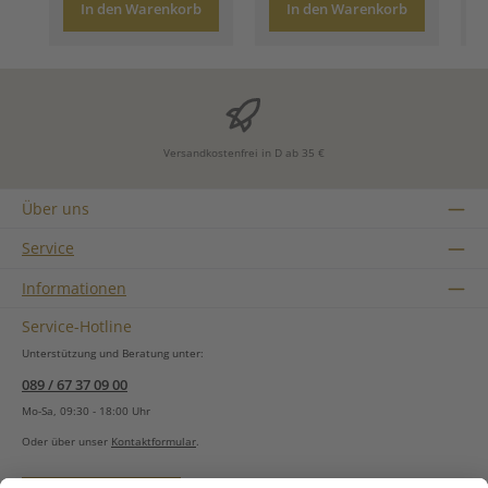
In den Warenkorb
In den Warenkorb
Versandkostenfrei in D ab 35 €
Über uns
Service
Informationen
Service-Hotline
Unterstützung und Beratung unter:
089 / 67 37 09 00
Mo-Sa, 09:30 - 18:00 Uhr
Oder über unser
Kontaktformular
.