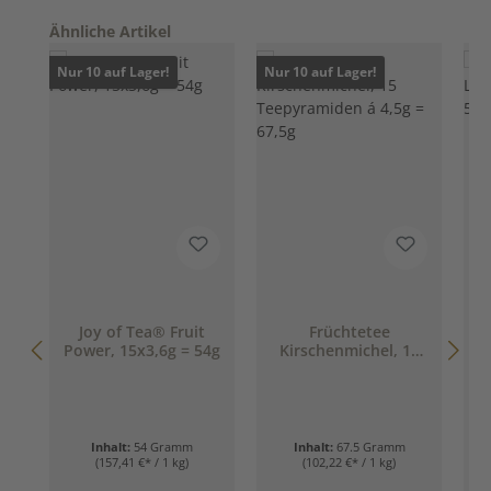
Produktgalerie überspringen
Ähnliche Artikel
Nur 10 auf Lager!
Nur 10 auf Lager!
Joy of Tea® Fruit
Früchtetee
Power, 15x3,6g = 54g
Kirschenmichel, 15
Teepyramiden á 4,5g
= 67,5g
Inhalt:
54 Gramm
Inhalt:
67.5 Gramm
(157,41 €* / 1 kg)
(102,22 €* / 1 kg)