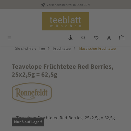
Versandkostenfrei in D ab 35 €
Zum Hauptinhalt springen
Werkzeugleiste anzeigen
Du hast 0 Produkt
War
Sie sind hier:
Tee
Früchtetee
klassischer Früchtetee
Teavelope Früchtetee Red Berries,
25x2,5g = 62,5g
Bildergalerie überspringen
Nur 8 auf Lager!