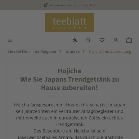
Versandkostenfrei in D ab 35 €
Zum Hauptinhalt springen
Werkzeugleiste anzeigen
Du hast 0 Produkt
War
Sie sind hier:
Tee-Ratgeber
Grüntee
Hojicha Tee Zubereitung
Hojicha
Wie Sie Japans Trendgetränk zu
Hause zubereiten!
Hojicha (ausgesprochen: Hoo-dschi-tscha) ist in Japan
seit Jahrzehnten ein vertrauter Alltagsbegleiter und
mittlerweile auch in europäischen Cafés ein echtes
Trendgetränk.
Das Besondere am Hojicha ist sein
unverwechselbares Aroma, das durch die Röstnote