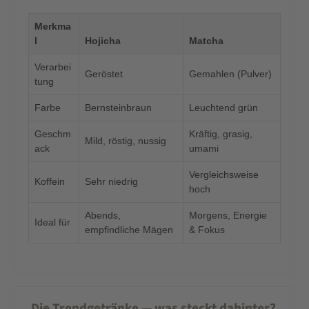
Merkma
l
Hojicha
Matcha
Verarbei
Geröstet
Gemahlen (Pulver)
tung
Farbe
Bernsteinbraun
Leuchtend grün
Geschm
Kräftig, grasig,
Mild, röstig, nussig
ack
umami
Vergleichsweise
Koffein
Sehr niedrig
hoch
Abends,
Morgens, Energie
Ideal für
empfindliche Mägen
& Fokus
Die Trendgetränke — was steckt dahinter?