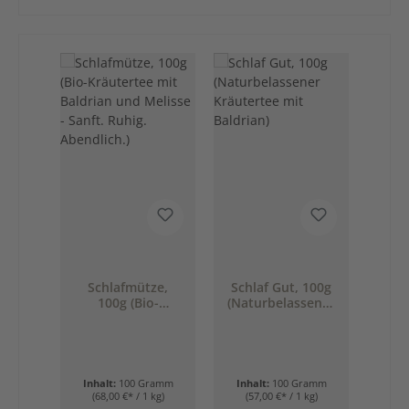
Produktgalerie überspringen
Schlafmütze,
Schlaf Gut, 100g
100g (Bio-
(Naturbelassener
Kräutertee mit
Kräutertee mit
Baldrian und
Baldrian)
Melisse - Sanft.
Ruhig.
Abendlich.)
Inhalt:
100 Gramm
Inhalt:
100 Gramm
(68,00 €* / 1 kg)
(57,00 €* / 1 kg)