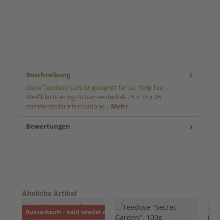
Beschreibung
Diese Teedose Cats ist geeignet für ca. 100g Tee. -
Weißblech- eckig- Scharnierdeckel- 75 x 75 x 95
mmHerstellerinformatione…
Mehr
Bewertungen
Produktgalerie überspringen
Ähnliche Artikel
Ausverkauft - bald wieder da!