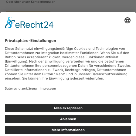
Oder über unser
Kontaktformular
.
Vertrag widerrufen
Versandarten
Zahlungsarten
Sicher Einkaufen
Ladengeschäft
Newsletter
Über unsere Social Media Plattformen verpassen Sie keine Neuigkeiten mehr.
Facebook
Instagram
Alle Preise inkl. gesetzl. Mehrwertsteuer zzgl.
Versandkosten
und ggf.
Nachnahmegebühren, wenn nicht anders angegeben.