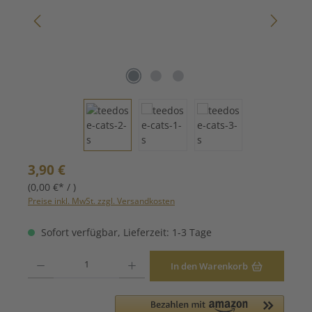
Regulärer Preis:
3,90 €
(0,00 €* / )
Preise inkl. MwSt. zzgl. Versandkosten
Sofort verfügbar, Lieferzeit: 1-3 Tage
Produkt Anzahl: Gib den gewünschten Wert ein oder benutze die Schaltfläche
In den Warenkorb