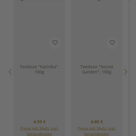
Teedose "Katinka",
Teedose "Secret
100g
Garden", 100g
1
Regulärer Preis:
Regulärer Preis:
4,50 €
4,80 €
Preise inkl. MwSt. zzgl.
Preise inkl. MwSt. zzgl.
Versandkosten
Versandkosten