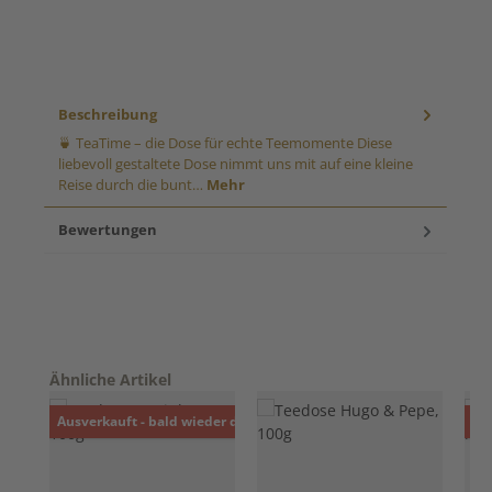
Beschreibung
🍵 TeaTime – die Dose für echte Teemomente Diese
liebevoll gestaltete Dose nimmt uns mit auf eine kleine
Reise durch die bunt…
Mehr
Bewertungen
Produktgalerie überspringen
Ähnliche Artikel
R
Ausverkauft - bald wieder da!
%