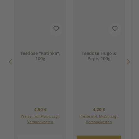
Teedose "Katinka",
Teedose Hugo &
100g
Pepe, 100g
Regulärer Preis:
Regulärer Preis:
4,50 €
4,20 €
Preise inkl. MwSt. zzgl.
Preise inkl. MwSt. zzgl.
Versandkosten
Versandkosten