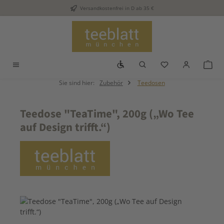
Versandkostenfrei in D ab 35 €
Zum Hauptinhalt springen
Werkzeugleiste anzeigen
Du hast 0 Produkt
War
Sie sind hier:
Zubehör
Teedosen
Teedose "TeaTime", 200g („Wo Tee
auf Design trifft.“)
Bildergalerie überspringen