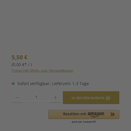
Regulärer Preis:
5,50 €
(0,00 €* / )
Preise inkl. MwSt. zzgl. Versandkosten
Sofort verfügbar, Lieferzeit: 1-3 Tage
Produkt Anzahl: Gib den gewünschten Wert ein oder benutze die Schaltfläche
In den Warenkorb