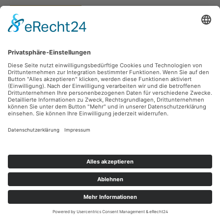
Vertrag widerrufen
Versandarten
Zahlungsarten
Sicher Einkaufen
Ladengeschäft
Newsletter
Über unsere Social Media Plattformen verpassen Sie keine Neuigkeiten mehr.
Facebook
Instagram
Alle Preise inkl. gesetzl. Mehrwertsteuer zzgl.
Versandkosten
und ggf.
Nachnahmegebühren, wenn nicht anders angegeben.
© 2026 teeblatt münchen - Alle Rechte vorbehalten. Theme by
ThemeWare®