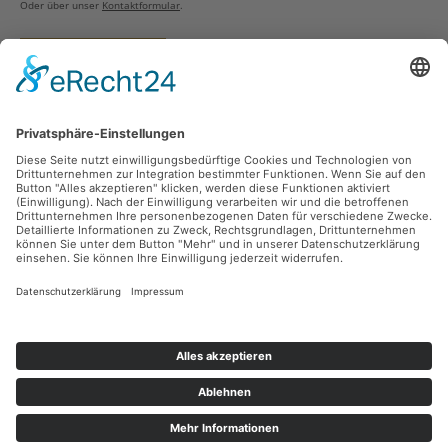
Oder über unser
Kontaktformular
.
Vertrag widerrufen
Versandarten
Zahlungsarten
Sicher Einkaufen
Ladengeschäft
Newsletter
Über unsere Social Media Plattformen verpassen Sie keine Neuigkeiten mehr.
Facebook
Instagram
Alle Preise inkl. gesetzl. Mehrwertsteuer zzgl.
Versandkosten
und ggf.
Nachnahmegebühren, wenn nicht anders angegeben.