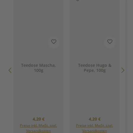
Teedose Mascha,
Teedose Hugo &
100g
Pepe, 100g
Regulärer Preis:
Regulärer Preis:
4,20 €
4,20 €
Preise inkl. MwSt. zzgl.
Preise inkl. MwSt. zzgl.
Versandkosten
Versandkosten