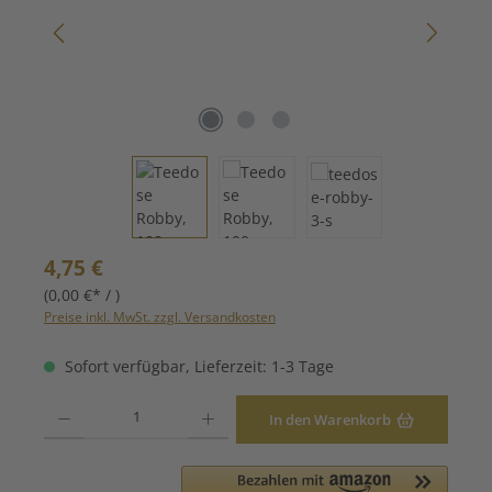
Regulärer Preis:
4,75 €
(0,00 €* / )
Preise inkl. MwSt. zzgl. Versandkosten
Sofort verfügbar, Lieferzeit: 1-3 Tage
Produkt Anzahl: Gib den gewünschten Wert ein oder benutze die Schaltfläche
In den Warenkorb