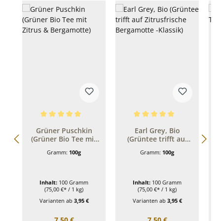
Durchschnittliche Bewertung von 5 von 5 Sternen
Durchschnittliche Bewertung 
D
Grüner Puschkin
Earl Grey, Bio
(Grüner Bio Tee mit
(Grüntee trifft auf
Zitrus & Bergamotte)
Zitrusfrische
Gramm:
100g
Gramm:
100g
Bergamotte -Klassik)
Inhalt:
100 Gramm
Inhalt:
100 Gramm
(75,00 €* / 1 kg)
(75,00 €* / 1 kg)
Varianten ab
3,95 €
Varianten ab
3,95 €
Regulärer Preis:
Regulärer Preis:
7,50 €
7,50 €