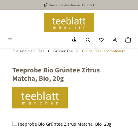
Versandkostenfrei in D ab 35 €
Zum Hauptinhalt springen
Werkzeugleiste anzeigen
Du hast 0 Produkt
War
Sie sind hier:
Tee
Grüner Tee
Grüner Tee, aromatisiert
Teeprobe Bio Grüntee Zitrus
Matcha, Bio, 20g
Bildergalerie überspringen