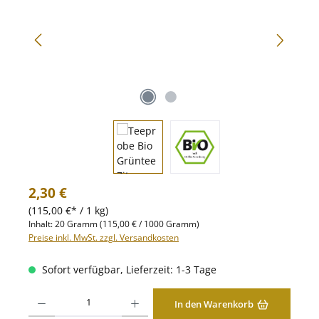
Regulärer Preis:
2,30 €
(115,00 €* / 1 kg)
Inhalt:
20 Gramm
(115,00 € / 1000 Gramm)
Preise inkl. MwSt. zzgl. Versandkosten
Sofort verfügbar, Lieferzeit: 1-3 Tage
Produkt Anzahl: Gib den gewünschten Wert ein oder benutze die Schaltfläche
In den Warenkorb