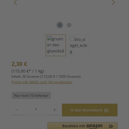
Regulärer Preis:
2,30 €
(115,00 €* / 1 kg)
Inhalt:
20 Gramm
(115,00 € / 1000 Gramm)
Preise inkl. MwSt. zzgl. Versandkosten
Nur noch 10 lieferbar
Produkt Anzahl: Gib den gewünschten Wert ein oder benutze die Schaltfläche
In den Warenkorb