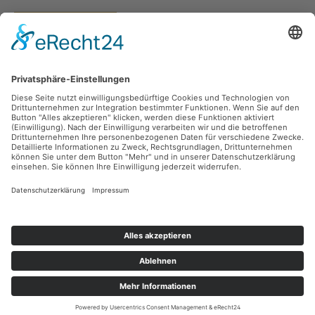
Vertrag widerrufen
Versandarten
Zahlungsarten
Sicher Einkaufen
Ladengeschäft
Newsletter
Über unsere Social Media Plattformen verpassen Sie keine Neuigkeiten mehr.
Facebook
Instagram
Alle Preise inkl. gesetzl. Mehrwertsteuer zzgl.
Versandkosten
und ggf.
Nachnahmegebühren, wenn nicht anders angegeben.
© 2026 teeblatt münchen - Alle Rechte vorbehalten. Theme by
ThemeWare®