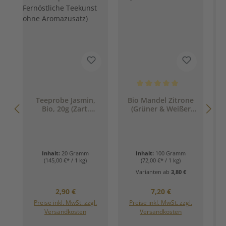
Durchschnittliche Bewertung 
Teeprobe Jasmin,
Bio Mandel Zitrone
Bio, 20g (Zart.
(Grüner & Weißer
Duftend. Harmonie
Bio Tee)
pur. Fernöstliche
Teekunst ohne
Aromazusatz)
Inhalt:
20 Gramm
Inhalt:
100 Gramm
(145,00 €* / 1 kg)
(72,00 €* / 1 kg)
Varianten ab
3,80 €
Regulärer Preis:
Regulärer Preis:
2,90 €
7,20 €
Preise inkl. MwSt. zzgl.
Preise inkl. MwSt. zzgl.
Versandkosten
Versandkosten