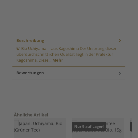
Beschreibung
🍃 Bio Uchiyama – aus Kagoshima Der Ursprung dieser
überdurchschnittlichen Qualität liegt in der Präfektur
Kagoshima. Diese…
Mehr
Bewertungen
Produktgalerie überspringen
Ähnliche Artikel
Nur 9 auf Lager!
Nur