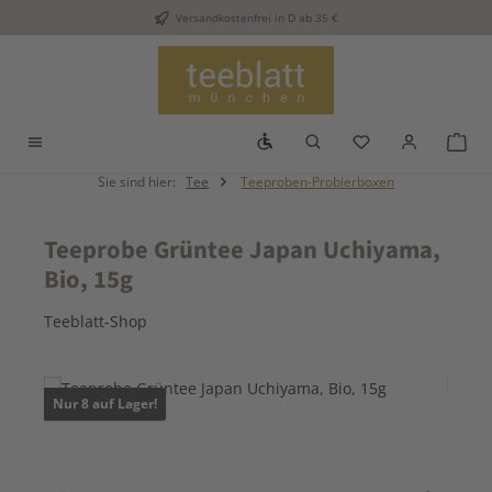
Versandkostenfrei in D ab 35 €
Zum Hauptinhalt springen
Werkzeugleiste anzeigen
Du hast 0 Produkt
War
Sie sind hier:
Tee
Teeproben-Probierboxen
Teeprobe Grüntee Japan Uchiyama,
Bio, 15g
Teeblatt-Shop
Bildergalerie überspringen
Nur 8 auf Lager!