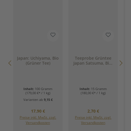
Japan: Uchiyama, Bio
Teeprobe Grüntee
(Grüner Tee)
Japan Satsuma, Bio,
C
15g
Inhalt:
100 Gramm
Inhalt:
15 Gramm
(179,00 €* / 1 kg)
(180,00 €* / 1 kg)
Varianten ab
9,15 €
Regulärer Preis:
Regulärer Preis:
17,90 €
2,70 €
Preise inkl. MwSt. zzgl.
Preise inkl. MwSt. zzgl.
Versandkosten
Versandkosten