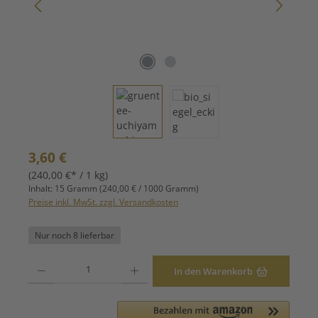
Regulärer Preis:
3,60 €
(240,00 €* / 1 kg)
Inhalt:
15 Gramm
(240,00 € / 1000 Gramm)
Preise inkl. MwSt. zzgl. Versandkosten
Nur noch 8 lieferbar
Produkt Anzahl: Gib den gewünschten Wert ein oder benutze die Schaltfläche
In den Warenkorb