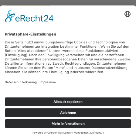
Vertrag widerrufen
Versandarten
Zahlungsarten
Sicher Einkaufen
Ladengeschäft
Newsletter
Über unsere Social Media Plattformen verpassen Sie keine Neuigkeiten mehr.
Facebook
Instagram
Alle Preise inkl. gesetzl. Mehrwertsteuer zzgl.
Versandkosten
und ggf.
Nachnahmegebühren, wenn nicht anders angegeben.
© 2026 teeblatt münchen - Alle Rechte vorbehalten. Theme by
ThemeWare®