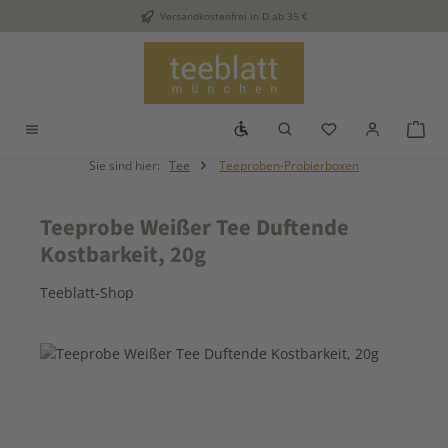
Versandkostenfrei in D ab 35 €
Zum Hauptinhalt springen
Werkzeugleiste anzeigen
Du hast 0 Produkt
War
Sie sind hier:
Tee
Teeproben-Probierboxen
Teeprobe Weißer Tee Duftende
Kostbarkeit, 20g
Teeblatt-Shop
Bildergalerie überspringen