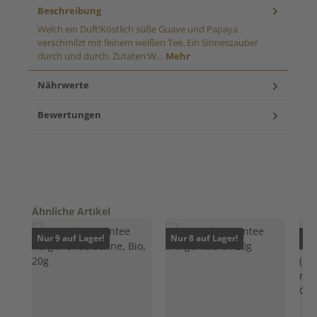
Beschreibung
Welch ein Duft!Köstlich süße Guave und Papaya
verschmilzt mit feinem weißen Tee. Ein Sinneszauber
durch und durch. Zutaten:W…
Mehr
Nährwerte
Bewertungen
Produktgalerie überspringen
Ähnliche Artikel
Nur 9 auf Lager!
Nur 8 auf Lager!
Nur