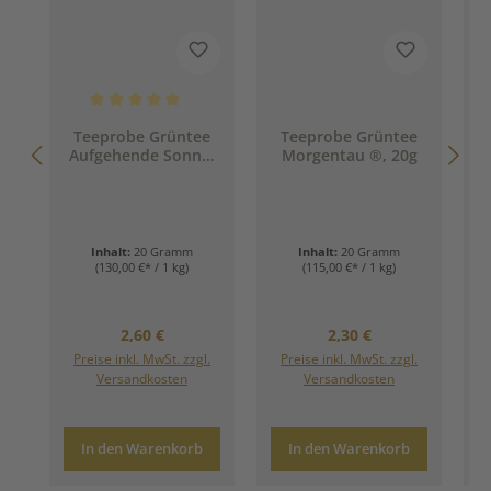
Durchschnittliche Bewertung von 5 von 5 Sternen
Teeprobe Grüntee
Teeprobe Grüntee
Aufgehende Sonne,
Morgentau ®, 20g
Bio, 20g
Inhalt:
20 Gramm
Inhalt:
20 Gramm
(130,00 €* / 1 kg)
(115,00 €* / 1 kg)
Regulärer Preis:
Regulärer Preis:
2,60 €
2,30 €
Preise inkl. MwSt. zzgl.
Preise inkl. MwSt. zzgl.
Versandkosten
Versandkosten
In den Warenkorb
In den Warenkorb