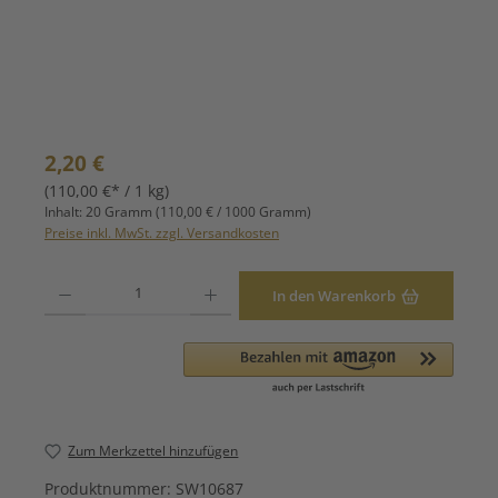
Regulärer Preis:
2,20 €
(110,00 €* / 1 kg)
Inhalt:
20 Gramm
(110,00 € / 1000 Gramm)
Preise inkl. MwSt. zzgl. Versandkosten
Produkt Anzahl: Gib den gewünschten Wert ein oder benutze die Schaltfläche
In den Warenkorb
Zum Merkzettel hinzufügen
Produktnummer:
SW10687