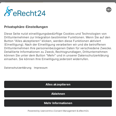
Vertrag widerrufen
Versandarten
Zahlungsarten
Sicher Einkaufen
Ladengeschäft
Newsletter
Über unsere Social Media Plattformen verpassen Sie keine Neuigkeiten mehr.
Facebook
Instagram
Alle Preise inkl. gesetzl. Mehrwertsteuer zzgl.
Versandkosten
und ggf.
Nachnahmegebühren, wenn nicht anders angegeben.
© 2026 teeblatt münchen - Alle Rechte vorbehalten. Theme by
ThemeWare®