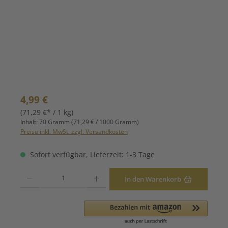
Regulärer Preis:
4,99 €
(71,29 €* / 1 kg)
Inhalt:
70 Gramm
(71,29 € / 1000 Gramm)
Preise inkl. MwSt. zzgl. Versandkosten
Sofort verfügbar, Lieferzeit: 1-3 Tage
Produkt Anzahl: Gib den gewünschten Wert ein oder benutze die Schaltfläche
In den Warenkorb