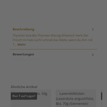
Beschreibung
Thymian lose Bio-Thymian Würzig Ätherisch Herb Der
Frosch im Hals sucht schnell das Weite, wenn du ihm mit
T…
Mehr
Bewertungen
Produktgalerie überspringen
Ähnliche Artikel
Nur 7 auf Lager!
Nur