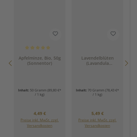
Durchschnittliche Bewertung von 5 von 5 Sternen
Apfelminze, Bio, 50g
Lavendelblüten
(Sonnentor)
(Lavandula
B
angustifola), Bio, 70g
(Sonnentor)
Inhalt:
50 Gramm
(89,80 €*
Inhalt:
70 Gramm
(78,43 €*
/ 1 kg)
/ 1 kg)
Regulärer Preis:
Regulärer Preis:
4,49 €
5,49 €
Preise inkl. MwSt. zzgl.
Preise inkl. MwSt. zzgl.
Versandkosten
Versandkosten