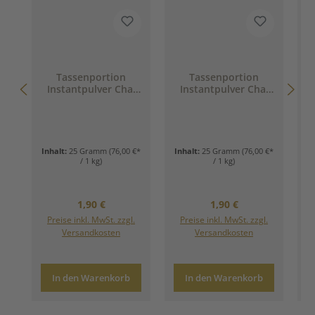
Tassenportion
Tassenportion
Instantpulver Chai
Instantpulver Chai
C
Latte Orange, Bio,
Latte Mumbai, Bio,
25g
25g
Inhalt:
25 Gramm
(76,00 €*
Inhalt:
25 Gramm
(76,00 €*
/ 1 kg)
/ 1 kg)
Regulärer Preis:
Regulärer Preis:
1,90 €
1,90 €
Preise inkl. MwSt. zzgl.
Preise inkl. MwSt. zzgl.
Versandkosten
Versandkosten
In den Warenkorb
In den Warenkorb