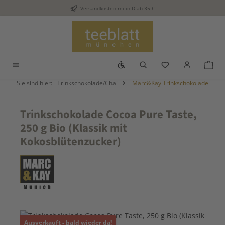
Versandkostenfrei in D ab 35 €
Zum Hauptinhalt springen
Werkzeugleiste anzeigen
Du hast 0 Produkt
War
Sie sind hier:
Trinkschokolade/Chai
Marc&Kay Trinkschokolade
Trinkschokolade Cocoa Pure Taste,
250 g Bio (Klassik mit
Kokosblütenzucker)
Bildergalerie überspringen
Ausverkauft - bald wieder da!