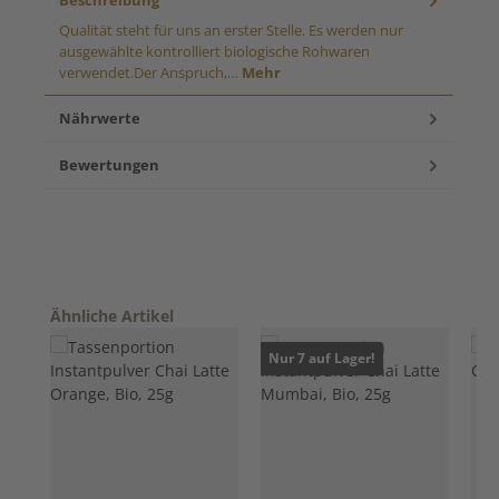
Beschreibung
Qualität steht für uns an erster Stelle. Es werden nur
ausgewählte kontrolliert biologische Rohwaren
verwendet.Der Anspruch,…
Mehr
Nährwerte
Bewertungen
Produktgalerie überspringen
Ähnliche Artikel
Nur 7 auf Lager!