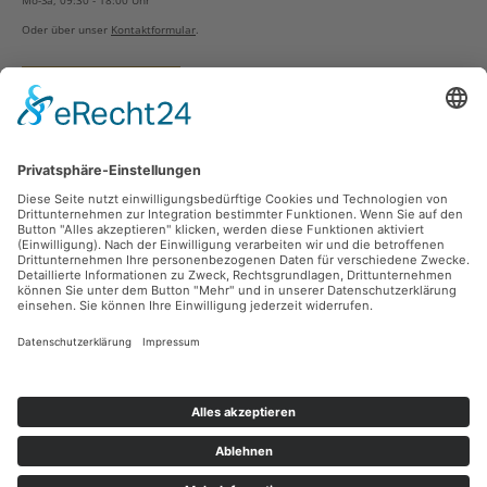
Oder über unser
Kontaktformular
.
Vertrag widerrufen
Versandarten
Zahlungsarten
Sicher Einkaufen
Ladengeschäft
Newsletter
Über unsere Social Media Plattformen verpassen Sie keine Neuigkeiten mehr.
Facebook
Instagram
Alle Preise inkl. gesetzl. Mehrwertsteuer zzgl.
Versandkosten
und ggf.