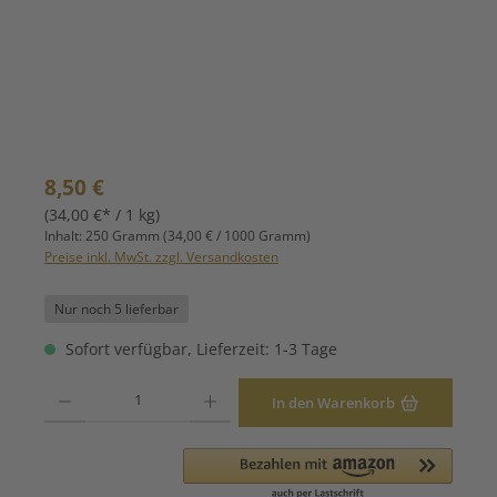
Regulärer Preis:
8,50 €
(34,00 €* / 1 kg)
Inhalt:
250 Gramm
(34,00 € / 1000 Gramm)
Preise inkl. MwSt. zzgl. Versandkosten
Nur noch 5 lieferbar
Sofort verfügbar, Lieferzeit: 1-3 Tage
Produkt Anzahl: Gib den gewünschten Wert ein oder benutze die Schaltfläche
In den Warenkorb