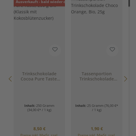
Ausverkauft - bald wieder da!
Nur
Trinkschokolade
Tassenportion
T
Cocoa Pure Taste,
Trinkschokolade
P
250 g Bio (Klassik
Choco Orange, Bio,
mit
25g
Kokosblütenzucker)
Inhalt:
250 Gramm
Inhalt:
25 Gramm
(76,00 €*
(34,00 €* / 1 kg)
/ 1 kg)
Regulärer Preis:
Regulärer Preis:
8,50 €
1,90 €
Preise inkl. MwSt. zzgl.
Preise inkl. MwSt. zzgl.