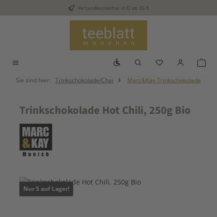
Versandkostenfrei in D ab 35 €
Zum Hauptinhalt springen
Werkzeugleiste anzeigen
Du hast 0 Produkt
War
Sie sind hier:
Trinkschokolade/Chai
Marc&Kay Trinkschokolade
Trinkschokolade Hot Chili, 250g Bio
Bildergalerie überspringen
Nur 5 auf Lager!