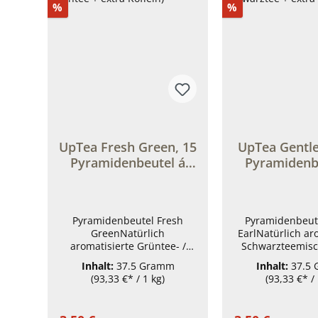
Rabatt
Rabatt
%
%
UpTea Fresh Green, 15
UpTea Gentle 
Pyramidenbeutel á
Pyramidenb
2,5g = 37,5 g (Grüntee
2,5g = 37
+ extra Koffein)
(Schwarztee
Koffei
Pyramidenbeutel Fresh
Pyramidenbeut
GreenNatürlich
EarlNatürlich ar
aromatisierte Grüntee- /
Schwarzteemisc
Gewürzmischung. Grüntee /
Grey / Vanille⚡ S
Inhalt:
37.5 Gramm
Inhalt:
37.5
Zitrone / Ingwer⚡ Grüntee +
extra Koffein, 12
(93,33 €* / 1 kg)
(93,33 €* / 
extra Koffein, 120mg Koffein
pro Beutel So mü
pro Beutel So müde, dass du
am Boden häng
am Boden hängst?Jetzt
uptea aufgie
Regulärer Preis:
Regulärer 