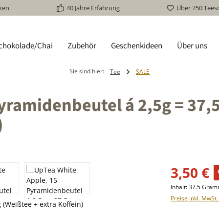
ken
40 Jahre Erfahrung
Über 750 Tees
schokolade/Chai
Zubehör
Geschenkideen
Über uns
Sie sind hier:
Tee
SALE
yramidenbeutel á 2,5g = 37,5
)
Verkaufspreis:
3,50 €
Inhalt:
37.5 Gra
Preise inkl. MwSt