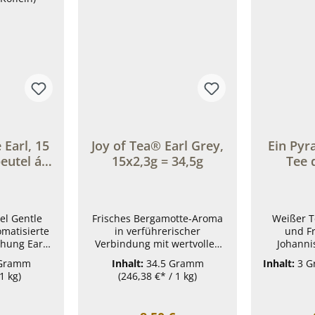
Earl, 15
Joy of Tea® Earl Grey,
Ein Pyr
eutel á
15x2,3g = 34,5g
Tee 
,5 g
Freund
 + extra
n)
el Gentle
Frisches Bergamotte-Aroma
Weißer T
omatisierte
in verführerischer
und F
hung Earl
Verbindung mit wertvollen
Johanni
chwarztee +
Tees aus dem nordischen
Ges
 Gramm
Inhalt:
34.5 Gramm
Inhalt:
3 
0mg Koffein
Hochland; kräftig und
Pyramiden
1 kg)
(246,38 €* / 1 kg)
de, dass du
intensiv im Geschmack.Die
Gelegenh
st?Jetzt
Packung beinhaltet 15
große
ßen und
Portionen à 2,3 g. Joy of
genieß
Preis: