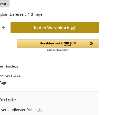
erbar
gbar, Lieferzeit: 1-3 Tage
: Gib den gewünschten Wert ein oder benutze die Schaltflächen u
In den Warenkorb
el hinzufügen
er:
SW12474
Tage
orteile
 versandkostenfrei in (D)