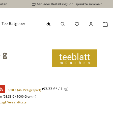
orten
Mit jeder Bestellung Bonuspunkte sammeln
Werkzeugleiste anzeigen
Tee-Ratgeber
Du hast 0 Produkte
War
 g
%
(93,33 €* / 1 kg)
Regulärer Preis:
6,50 €
(46.15% gespart)
mm
(93,33 € / 1000 Gramm)
. zzgl. Versandkosten