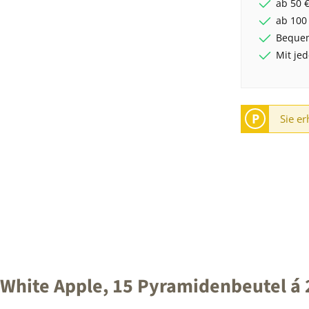
ab 50 €
ab 100
Bequem
Mit je
P
Sie er
hite Apple, 15 Pyramidenbeutel á 2,