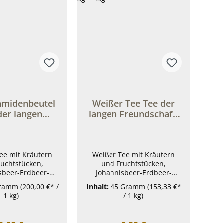
amidenbeutel
Weißer Tee Tee der
der langen
langen Freundschaft,
schaft á 3g
15 Teepyramiden á 3g
= 45g
ee mit Kräutern
Weißer Tee mit Kräutern
ruchtstücken,
und Fruchtstücken,
sbeer-Erdbeer-
Johannisbeer-Erdbeer-
chmack Ein
Geschmack Zutaten:Weißer
Gramm
(200,00 €* /
Inhalt:
45 Gramm
(153,33 €*
beutel bietet die
Tee Mao Feng, kandierte
1 kg)
/ 1 kg)
eit eine schöne,
Ananasstücke (Ananas,
 Tasse Tee zu
Zucker), kandierte
en und diesen
Papayastücke (Papaya,