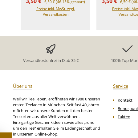
Verkaufspreis:
Verkaufspreis
3,50 €
3,50 €
uptea aufgießen und
6,50 €
(46.15% gespart)
aufwachen! ⚡ mit extra
6,50 €
(46
aufwachen! ⚡ mit extra
Koffein 🌱 natürliche Zutaten
Preise inkl. MwSt. zzgl.
Preise inkl. MwS
In den Warenkorb
In den War
Koffein 🌱 natürliche Zutaten
🎯 wach & fokussi
Versandkosten
Versandko
🎯 wach & fokussiertDie
Pyramidenbeute
Pyramidenbeutel haben es
in sich.Natürlic
in sich.Natürliche Zutaten
mit einer extr
mit einer extra Ladung
Koffein, für 
Koffein, für vollen
Geschmack
Geschmack und
langanhaltende 
langanhaltende Wirkung.Im
Büro, beim Sport
Büro, beim Sport oder wenn
der Schlaf zu ku
Versandkostenfrei in D ab 35 €
100% Top-Mar
der Schlaf zu kurz kam:Mit
uptea bist du be
uptea bist du besser wach.
🌿 Zutaten:Schw
🌿 Zutaten:Grüner Tee,
natüliches Aroma
Ingwer (10%),
Kornblumenb
Zitronenschalen (5%),
VanilleVered
Über uns
Service
Koffein, natürliches Zitrus-
abgefüllt in Deu
Aroma, natürliches Aroma,
Zubereitung
Weil wir Tee lieben, eröffneten wir 1980 unseren
Kontakt
natürliches Ingwer-
Pyramidenbeutel
ersten Teeladen in München. Seit fast 40 Jahren
AromaVeredelt und
Ziehzeit: 3–4
Bonuspun
möchten wir unsere Kunden mit den besten
abgefüllt in Deutschland ☕
Wassertemperat
Teesorten aus aller Welt verwöhnen.
Fakten
Zubereitung: 1
°C ⚠️ Hinweis:Erhöhter
Einzigartige Geschenkideen sowie alles „rund
Pyramidenbeutel pro Tasse
Koffeingehalt. 
um den Tee“ erhalten Sie im Ladengeschäft und
Ziehzeit: 3–4 Minuten
und schwange
in unserem Online-Shop.
Wassertemperatur: 80–100
stillende Frau