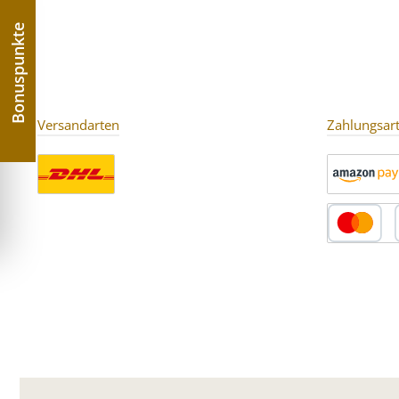
°C ⚠️ Hinweis:Erhöhter
empfohl
Koffeingehalt. Für Kinder
Bonuspunkte
und schwangere oder
stillende Frauen nicht
empfohlen.
Versandarten
Zahlungsar
Benutzerdefiniertes Bild 1
Amazon Pay
Kredit- oder 