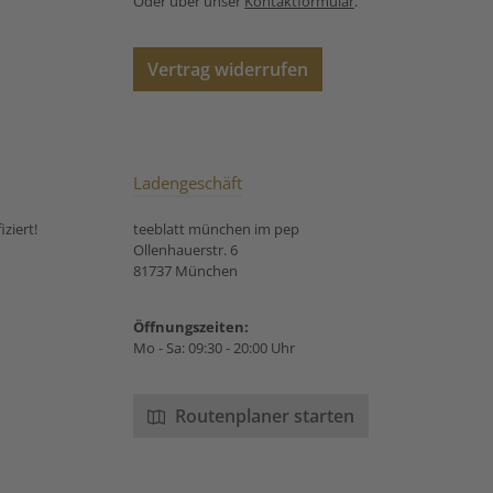
Oder über unser
Kontaktformular
.
chen Schlachten
 Man glaubte ein
in verhelfe zu
Vertrag widerrufen
m Mut. Heute ist
e als Bienen- und
de bekannt und
swegen in keinem
fehlen. Thymus
tet übrigens
Ladengeschäft
nsenergie.
ziert!
teeblatt münchen im pep
Ollenhauerstr. 6
81737 München
Öffnungszeiten:
Mo - Sa: 09:30 - 20:00 Uhr
Routenplaner starten