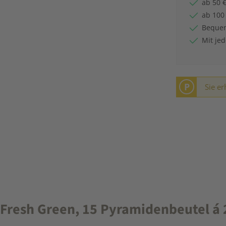
ab 50 €
ab 100
Bequem
Mit je
P
Sie er
resh Green, 15 Pyramidenbeutel á 2,