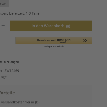
erbar
gbar, Lieferzeit: 1-3 Tage
: Gib den gewünschten Wert ein oder benutze die Schaltflächen u
In den Warenkorb
el hinzufügen
er:
SW12469
Tage
orteile
 versandkostenfrei in (D)