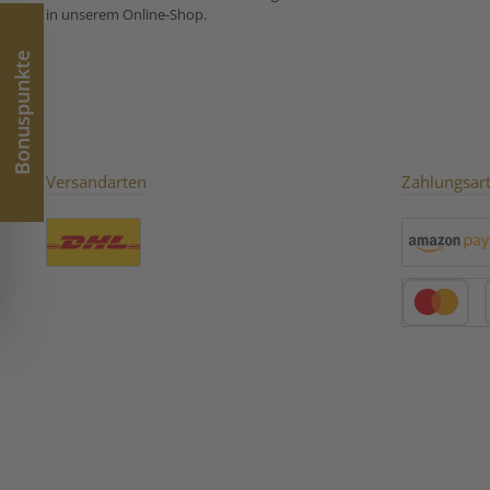
in unserem Online-Shop.
stillende Frauen nicht
Koffeingehalt. 
empfohlen.
und schwange
stillende Frau
Bonuspunkte
empfohl
Versandarten
Zahlungsar
Benutzerdefiniertes Bild 1
Amazon Pay
Kredit- oder 