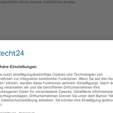
 natürliches Zitrus-Aroma, natürliches Aroma,
stillende Frauen nicht empfohlen.
Nur 10 auf Lager!