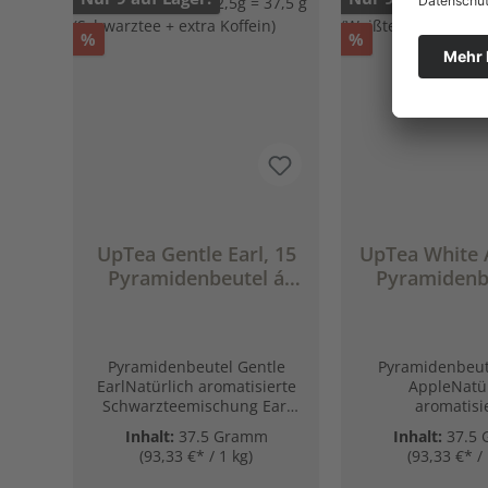
Rabatt
Rabatt
%
%
UpTea Gentle Earl, 15
UpTea White 
Pyramidenbeutel á
Pyramidenb
2,5g = 37,5 g
2,5g = 37,5 g
(Schwarztee + extra
+ extra Ko
Koffein)
Pyramidenbeutel Gentle
Pyramidenbeut
EarlNatürlich aromatisierte
AppleNatür
Schwarzteemischung Earl
aromatisi
Grey / Vanille⚡ Schwarztee +
Weiß-/Früchtet
Inhalt:
37.5 Gramm
Inhalt:
37.5
extra Koffein, 120mg Koffein
Apfel / Zimt⚡ 
(93,33 €* / 1 kg)
(93,33 €* / 
pro Beutel So müde, dass du
extra Koffein, 12
am Boden hängst?Jetzt
pro Beutel So mü