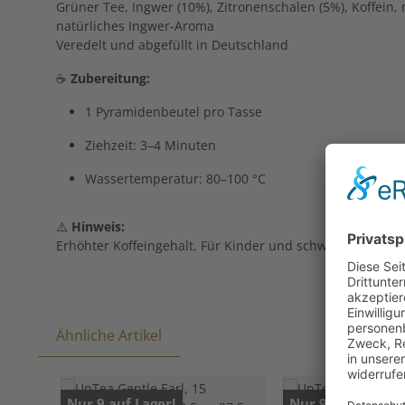
Grüner Tee, Ingwer (10%), Zitronenschalen (5%), Koffein,
natürliches Ingwer-Aroma
Veredelt und abgefüllt in Deutschland
☕
Zubereitung:
1 Pyramidenbeutel pro Tasse
Ziehzeit: 3–4 Minuten
Wassertemperatur: 80–100 °C
⚠️
Hinweis:
Erhöhter Koffeingehalt. Für Kinder und schwangere oder 
Ähnliche Artikel
Produktgalerie überspringen
Nur 9 auf Lager!
Nur 9 auf Lager!