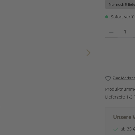
Nur noch 9 lief
Sofort verfü
Produkt Anzahl
Zum Merkzett
Produktnumm
Lieferzeit:
1-3 
Unsere V
ab 35 €