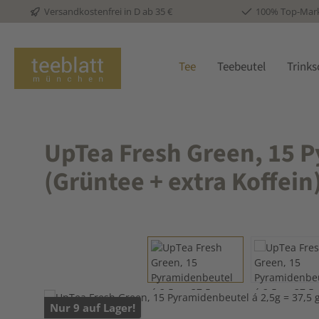
Versandkostenfrei in D ab 35 €
100% Top-Mar
 Hauptinhalt springen
Zur Suche springen
Zur Hauptnavigation springen
Tee
Teebeutel
Trink
UpTea Fresh Green, 15 P
(Grüntee + extra Koffein
Bildergalerie überspringen
Nur 9 auf Lager!