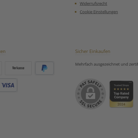
Widerrufsrecht
Für Kinder
Koffeingehalt. Für Kinder
gefährli
re oder
und schwangere oder
genutzt.
Cookie Einstellungen
en nicht
stillende Frauen nicht
Bad dar
en.
empfohlen.
besondere
die Pflanz
Augenwei
sollte de
Garten 
bedeu
ten
Sicher Einkaufen
Lebe
Mehrfach ausgezeichnet und zertifi
Vorkasse
PayPal
Debitkarte