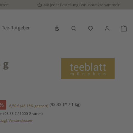
orten
Mit jeder Bestellung Bonuspunkte sammeln
Werkzeugleiste anzeigen
Tee-Ratgeber
Du hast 0 Produkte
War
 g
%
(93,33 €* / 1 kg)
Regulärer Preis:
6,50 €
(46.15% gespart)
mm
(93,33 € / 1000 Gramm)
. zzgl. Versandkosten