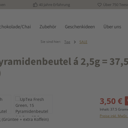
ken
40 Jahre Erfahrung
Über 750 Tees
schokolade/Chai
Zubehör
Geschenkideen
Über uns
Sie sind hier:
Tee
SALE
yramidenbeutel á 2,5g = 37,5
)
Verkaufspreis:
3,50 €
Inhalt:
37.5 Gra
Preise inkl. MwSt