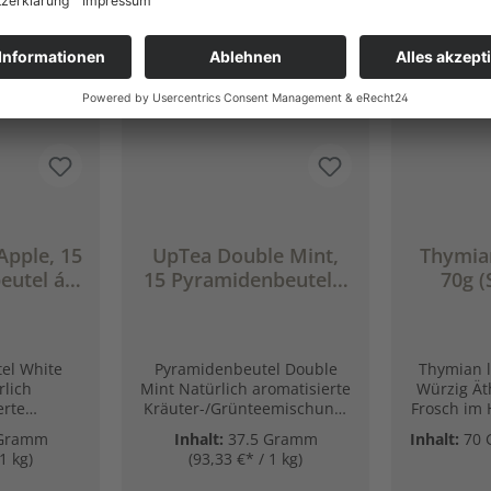
Rabatt
%
Apple, 15
UpTea Double Mint,
Thymian
eutel á
15 Pyramidenbeutel á
70g (
 (Weißtee
2,5g = 37,5 g
ffein)
(Kräutertee + extra
Koffein)
el White
Pyramidenbeutel Double
Thymian l
lich
Mint Natürlich aromatisierte
Würzig Ätherisch Herb Der
erte
Kräuter-/Grünteemischung
Frosch im 
eemischung
Krauseminze /
das Weite
 Gramm
Inhalt:
37.5 Gramm
Inhalt:
70
Weißtee +
Pfefferminze⚡ Weißtee +
Thymian zu
1 kg)
(93,33 €* / 1 kg)
0mg Koffein
extra Koffein, 120 mg Koffein
Geschma
de, dass du
pro Beutel So müde, dass du
kräftig