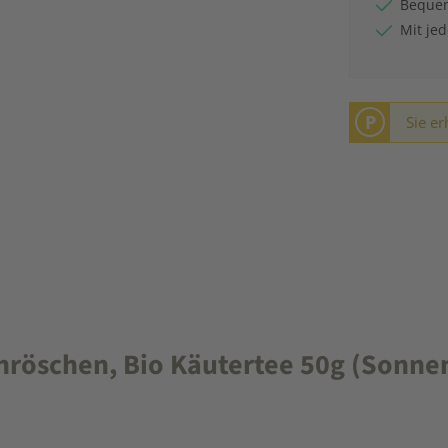
Bequem
Mit je
P
Sie er
röschen, Bio Käutertee 50g (Sonnen