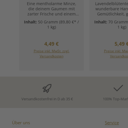
Eine mentholarme Minze,
Lavendelblütente
die deinem Gaumen mit
wunderbare Har
zarter Frische und einem
Gemütlichkeit, 
leicht fruchtigen Aroma
Abend. Er duftet
Inhalt:
50 Gramm
(89,80 €* /
Inhalt:
70 Gram
schmeichelt.Passt in die
mit Anklängen v
1 kg)
1 kg)
warme Jahreszeit
und Minze: Der
mindestens genau so gut
ist blumig, süß, 
wie lustige Sommersprossen
und erinnert l
Regulärer Preis:
Regul
4,49 €
5,49 
auf der Nase. Gute Laune
Rosmarin. Zut
inklusive!Zutaten:Bio-
Lavendelblüten 
Preise inkl. MwSt. zzgl.
Preise inkl. MwS
In den Warenkorb
In den War
Apfelminze (Mentha
angustifola)
Versandkosten
Versandko
rotundifolia)Unsere
Zubereitungse
Zubereitungsempfehlung
für Bio Lavend
für Bio-Apfelminze:
Versandkostenfrei in D ab 35 €
100% Top-Mar
Über uns
Service