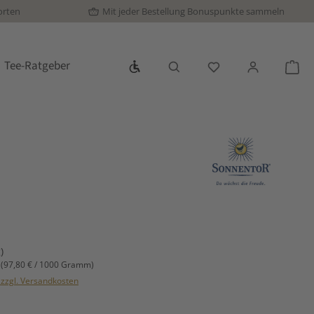
orten
Mit jeder Bestellung Bonuspunkte sammeln
Werkzeugleiste anzeigen
Tee-Ratgeber
Du hast 0 Produkte
War
s:
)
m
(97,80 € / 1000 Gramm)
. zzgl. Versandkosten