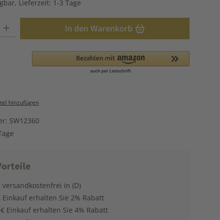
gbar, Lieferzeit: 1-3 Tage
: Gib den gewünschten Wert ein oder benutze die Schaltflächen u
In den Warenkorb
el hinzufügen
er:
SW12360
Tage
orteile
 versandkostenfrei in (D)
 Einkauf erhalten Sie 2% Rabatt
 € Einkauf erhalten Sie 4% Rabatt