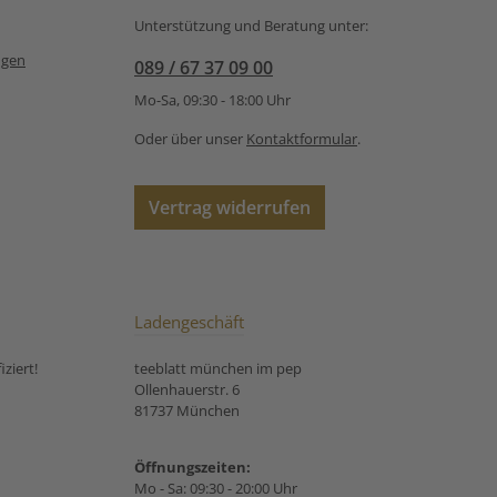
Frauenmantelkraut, Nelken,
Unterstützung und Beratung unter:
Johanniskraut, Kardamom,
natürliches Aroma,
ngen
089 / 67 37 09 00
schwarzer Pfeffer,
Wacholderbeeren,
Mo-Sa, 09:30 - 18:00 Uhr
Gänsefingerkraut. Unsere
Zubereitungsempfehlung
Oder über unser
Kontaktformular
.
für Ayurveda Kräutertee
Frauentraum:
Vertrag widerrufen
Ladengeschäft
ziert!
teeblatt münchen im pep
Ollenhauerstr. 6
81737 München
Öffnungszeiten:
Mo - Sa: 09:30 - 20:00 Uhr