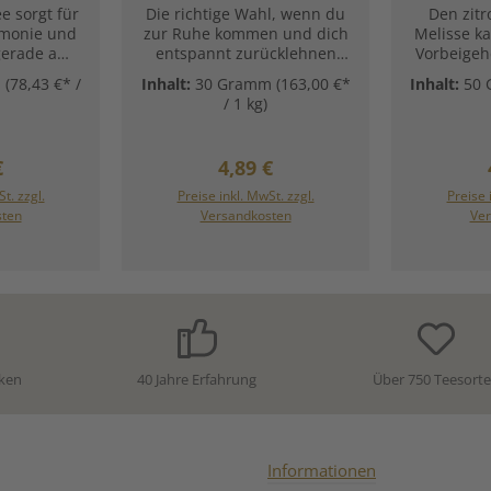
e sorgt für
Die richtige Wahl, wenn du
Den zitr
monie und
zur Ruhe kommen und dich
Melisse k
gerade am
entspannt zurücklehnen
Vorbeige
 würzig-süß
möchtest. Geschmacklich
Geschmac
m
(78,43 €* /
Inhalt:
30 Gramm
(163,00 €*
Inhalt:
50
on Zitrone
überzeugt die
noch eine
/ 1 kg)
 Geschmack
Zitronenverbene mit feinen
und pass
etwas bitter
Nuancen von Zitrone und
Fisc
eicht an
Limette - und ist damit
Zurückleh
ärer Preis:
Regulärer Preis:
€
4,89 €
aten:Bio
hervorragend als Digestif
und genie
(Lavandula
geeignet.Zutaten:Bio-
Zitronen
t. zzgl.
Preise inkl. MwSt. zzgl.
Preise 
enkorb
In den Warenkorb
In de
 Unsere
Zitronenverbene (Aloysia
offic
sten
Versandkosten
Ver
mpfehlung
citrodora)Unsere
Zubereit
elblüten:
Zubereitungsempfehlung
für Bio-
für Bio-Zitronenverbene:
ken
40 Jahre Erfahrung
Über 750 Teesort
Informationen