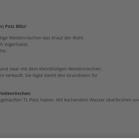
) Potz Blitz!
ütige Weidenröschen das Kraut der Wahl.
 Vogerlsalat.
che.
, und zwar mit dem Kleinblütigen Weidenröschen.
 verkauft. Sie legte damit den Grundstein für
Weidenröschen:
nem gehäuften TL Platz haben. Mit kochendem Wasser überbrühen un