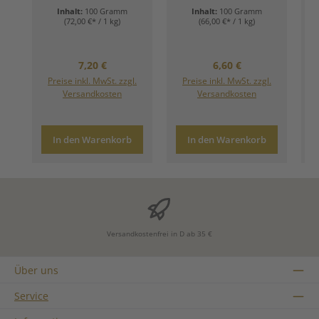
Inhalt:
100 Gramm
Inhalt:
100 Gramm
(72,00 €* / 1 kg)
(66,00 €* / 1 kg)
Regulärer Preis:
Regulärer Preis:
7,20 €
6,60 €
Preise inkl. MwSt. zzgl.
Preise inkl. MwSt. zzgl.
Versandkosten
Versandkosten
In den Warenkorb
In den Warenkorb
Versandkostenfrei in D ab 35 €
Über uns
Service