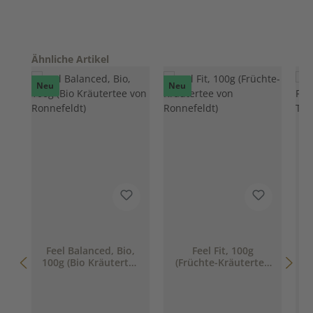
Produktgalerie überspringen
Ähnliche Artikel
Neu
Neu
Feel Balanced, Bio,
Feel Fit, 100g
100g (Bio Kräutertee
(Früchte-Kräutertee
(
von Ronnefeldt)
von Ronnefeldt)
R