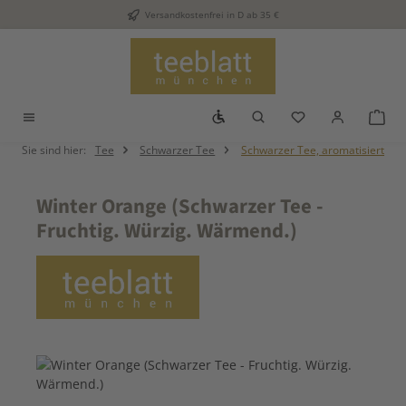
Versandkostenfrei in D ab 35 €
Zum Hauptinhalt springen
Werkzeugleiste anzeigen
Du hast 0 Produkt
War
Sie sind hier:
Tee
Schwarzer Tee
Schwarzer Tee, aromatisiert
Winter Orange (Schwarzer Tee -
Fruchtig. Würzig. Wärmend.)
Bildergalerie überspringen