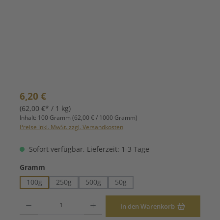
Regulärer Preis:
6,20 €
(62,00 €* / 1 kg)
Inhalt:
100 Gramm
(62,00 € / 1000 Gramm)
Preise inkl. MwSt. zzgl. Versandkosten
Sofort verfügbar, Lieferzeit: 1-3 Tage
auswählen
Gramm
100g
250g
500g
50g
Produkt Anzahl: Gib den gewünschten Wert ein oder benutze die Schaltfläche
In den Warenkorb