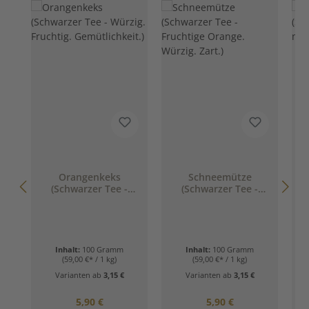
Orangenkeks
Schneemütze
(Schwarzer Tee -
(Schwarzer Tee -
(
Würzig. Fruchtig.
Fruchtige Orange.
Gemütlichkeit.)
Würzig. Zart.)
Inhalt:
100 Gramm
Inhalt:
100 Gramm
(59,00 €* / 1 kg)
(59,00 €* / 1 kg)
Varianten ab
3,15 €
Varianten ab
3,15 €
Regulärer Preis:
Regulärer Preis:
5,90 €
5,90 €