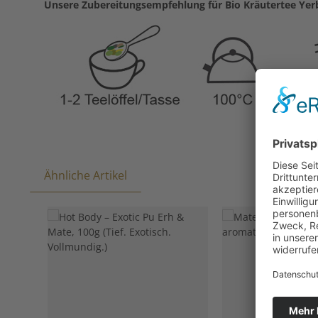
Unsere Zubereitungsempfehlung für Bio Kräutertee Yer
Ähnliche Artikel
Produktgalerie überspringen