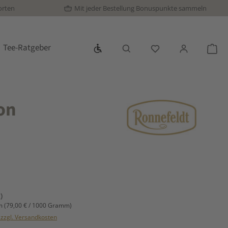
orten
Mit jeder Bestellung Bonuspunkte sammeln
Werkzeugleiste anzeigen
Tee-Ratgeber
Du hast 0 Produkte
War
on
s:
)
mm
(79,00 € / 1000 Gramm)
. zzgl. Versandkosten