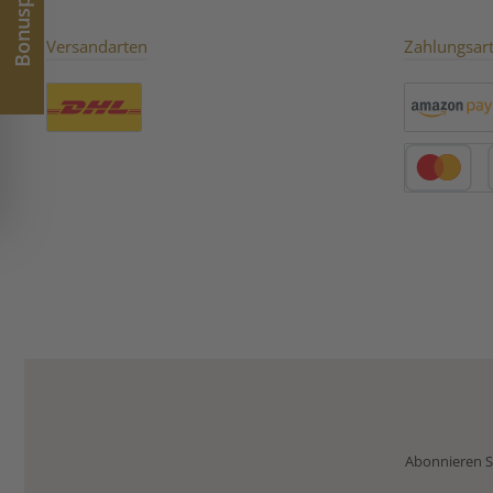
Bonuspunkte
Versandarten
Zahlungsar
Benutzerdefiniertes Bild 1
Amazon Pay
Kredit- oder 
Abonnieren Si