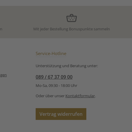
ert biologischem
Zubereitungsempfehlung
au. Unsere
für Naturbelassener
Berg
ungsempfehlung
Kräutertee ´Almkräuter´ von
io Kräutertee
Ronnefeldt:
ensonne von
en
Mit jeder Bestellung Bonuspunkte sammeln
nnefeldt:
Service-Hotline
Unterstützung und Beratung unter:
ngen
089 / 67 37 09 00
Mo-Sa, 09:30 - 18:00 Uhr
Oder über unser
Kontaktformular
.
Vertrag widerrufen