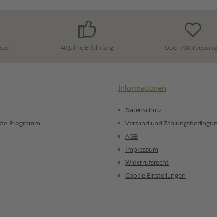
eröstet),
Zutaten:Mateblätter grün,
kontrolli
(14%),
geschnitten Unsere
Anb
niabeeren,
Zubereitungsempfehlung
Zubereit
blätter,
für Mate Tee grün:
für B
Aroma,
Morg
ken
40 Jahre Erfahrung
Über 750 Teesort
tenblätter
Ro
e
mpfehlung
ee Mate
Guarana:
Informationen
Datenschutz
kte-Programm
Versand und Zahlungsbedingu
AGB
Impressum
Widerrufsrecht
Cookie Einstellungen