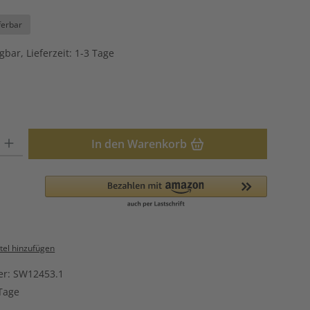
ferbar
gbar, Lieferzeit: 1-3 Tage
hlen
: Gib den gewünschten Wert ein oder benutze die Schaltflächen u
In den Warenkorb
el hinzufügen
er:
SW12453.1
Tage