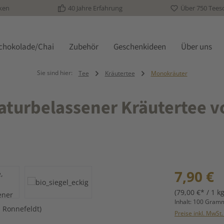
ken
40 Jahre Erfahrung
Über 750 Tees
schokolade/Chai
Zubehör
Geschenkideen
Über uns
Sie sind hier:
Tee
Kräutertee
Monokräuter
Naturbelassener Kräutertee v
Regulärer Prei
7,90 €
(79,00 €* / 1 kg
Inhalt:
100 Gra
Preise inkl. MwSt