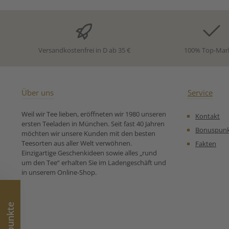
ab. Ein Tee, der exotische
Apfelstücke (g
Momente ins Glas bringt.
Guaransaat 
Zutaten: Schwarzer Pu-Erh-
Gojibeeren, Aro
Tee, Mate, Orangenschalen,
süße Brombeer
Sonnenblumen- und
natürliches 
Versandkostenfrei in D ab 35 €
100% Top-Mar
Kornblumenblüten, Aroma.
Ringelblumenblü
Unsere
Unser
Zubereitungsempfehlung
Zubereitungse
für Aromatisierter
für Kräutert
Schwarzer Tee Hot Body -
Über uns
Service
Exotic Pu Erh & Mate
Weil wir Tee lieben, eröffneten wir 1980 unseren
Kontakt
ersten Teeladen in München. Seit fast 40 Jahren
Bonuspun
möchten wir unsere Kunden mit den besten
Teesorten aus aller Welt verwöhnen.
Fakten
Einzigartige Geschenkideen sowie alles „rund
um den Tee“ erhalten Sie im Ladengeschäft und
in unserem Online-Shop.