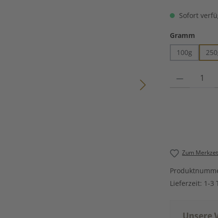
Sofort verfü
auswä
Gramm
100g
250
Produkt Anzahl
Zum Merkzett
Produktnumm
Lieferzeit:
1-3 
Unsere V