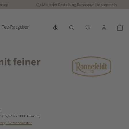
orten
Mit jeder Bestellung Bonuspunkte sammeln
Werkzeugleiste anzeigen
Tee-Ratgeber
Du hast 0 Produkte
War
it feiner
s:
)
mm
(59,84 € / 1000 Gramm)
. zzgl. Versandkosten