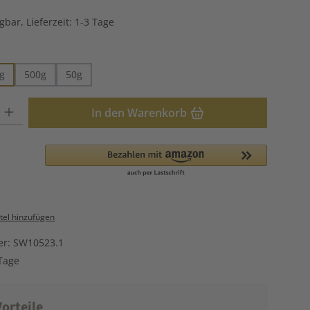
gbar, Lieferzeit: 1-3 Tage
hlen
g
500g
50g
: Gib den gewünschten Wert ein oder benutze die Schaltflächen u
In den Warenkorb
el hinzufügen
er:
SW10523.1
Tage
orteile