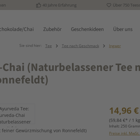
ken
40 Jahre Erfahrung
Über 750 Tees
schokolade/Chai
Zubehör
Geschenkideen
Über uns
Sie sind hier:
Tee
Tee nach Geschmack
Ingwer
Chai (Naturbelassener Tee m
nnefeldt)
Regulärer Prei
14,96 €
(59,84 €* / 1 kg
Inhalt:
250 Gra
Preise inkl. MwSt