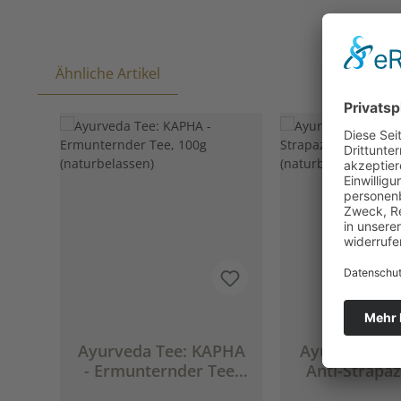
Ähnliche Artikel
Produktgalerie überspringen
Ayurveda Tee: KAPHA
Ayurveda Tee
- Ermunternder Tee,
Anti-Strapa
100g (naturbelassen)
100g (naturb