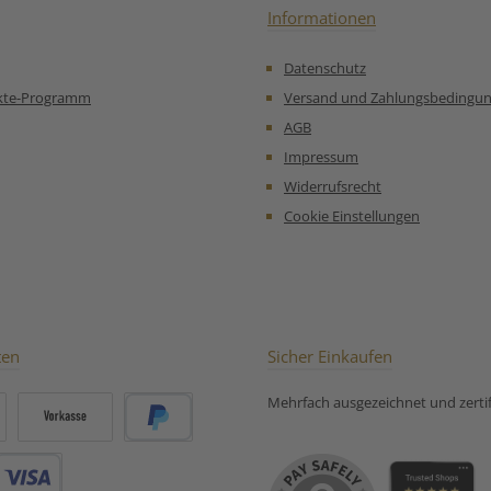
Strapazen-Tee:
Zitronenschalen, schwarzer
Informationen
Pfeffer. Unsere
Zubereitungsempfehlung
Datenschutz
für Naturbelassener
Kräutertee Ingwer &
kte-Programm
Versand und Zahlungsbedingu
Zitrusfrische:
AGB
Impressum
Widerrufsrecht
Cookie Einstellungen
ten
Sicher Einkaufen
Mehrfach ausgezeichnet und zertifi
Vorkasse
PayPal