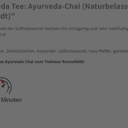
a Tee: Ayurveda-Chai (Naturbelasse
dt)"
note der Süßholzwurzel machen ihn einzigartig und sehr nachhalti
 er.
er, Zimtstückchen, Koriander, Süßholzwurzel, rosa Pfeffer, geröste
ee Ayurveda Chai vom Teehaus Ronnefeldt: