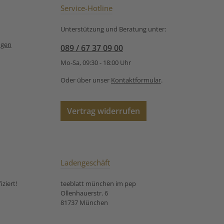
Anbau Unsere
Service-Hotline
Zubereitungsempfehlung
für Bio Kräutertee Chai
Unterstützung und Beratung unter:
Classic
ngen
089 / 67 37 09 00
Mo-Sa, 09:30 - 18:00 Uhr
Oder über unser
Kontaktformular
.
Vertrag widerrufen
Ladengeschäft
ziert!
teeblatt münchen im pep
Ollenhauerstr. 6
81737 München