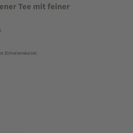
ner Tee mit feiner
g.
te Zichorienwurzel.