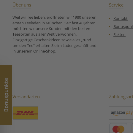
für Ayurveda Tee Kapha -
Über uns
Service
Ermunternder Tee:
Weil wir Tee lieben, eröffneten wir 1980 unseren
Kontakt
ersten Teeladen in München. Seit fast 40 Jahren
Bonuspun
möchten wir unsere Kunden mit den besten
Teesorten aus aller Welt verwöhnen.
Fakten
Einzigartige Geschenkideen sowie alles „rund
um den Tee“ erhalten Sie im Ladengeschäft und
in unserem Online-Shop.
Bonuspunkte
Versandarten
Zahlungsar
Benutzerdefiniertes Bild 1
Amazon Pay