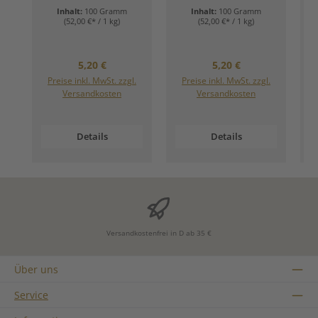
Inhalt:
100 Gramm
Inhalt:
100 Gramm
(52,00 €* / 1 kg)
(52,00 €* / 1 kg)
Regulärer Preis:
Regulärer Preis:
5,20 €
5,20 €
Preise inkl. MwSt. zzgl.
Preise inkl. MwSt. zzgl.
Versandkosten
Versandkosten
Details
Details
Versandkostenfrei in D ab 35 €
Über uns
Service