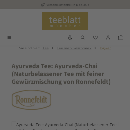
Versandkostenfrei in D ab 35 €
Zum Hauptinhalt springen
Werkzeugleiste anzeigen
Du hast 0 Produkt
War
Sie sind hier:
Tee
Tee nach Geschmack
Ingwer
Ayurveda Tee: Ayurveda-Chai
(Naturbelassener Tee mit feiner
Gewürzmischung von Ronnefeldt)
Bildergalerie überspringen