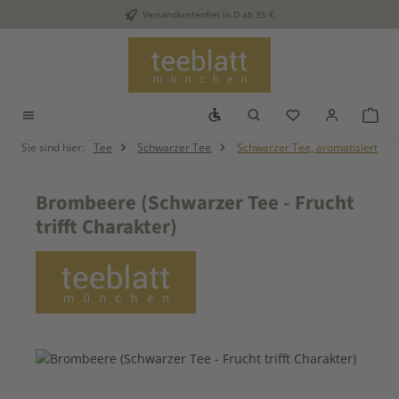
Versandkostenfrei in D ab 35 €
Zum Hauptinhalt springen
Werkzeugleiste anzeigen
Du hast 0 Produkt
War
Sie sind hier:
Tee
Schwarzer Tee
Schwarzer Tee, aromatisiert
Brombeere (Schwarzer Tee - Frucht
trifft Charakter)
Bildergalerie überspringen