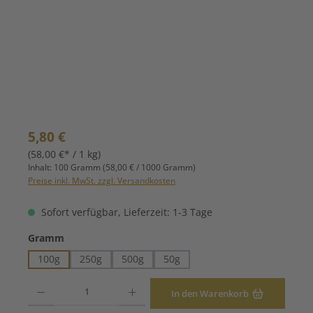
Regulärer Preis:
5,80 €
(58,00 €* / 1 kg)
Inhalt:
100 Gramm
(58,00 € / 1000 Gramm)
Preise inkl. MwSt. zzgl. Versandkosten
Sofort verfügbar, Lieferzeit: 1-3 Tage
auswählen
Gramm
100g
250g
500g
50g
Produkt Anzahl: Gib den gewünschten Wert ein oder benutze die Schaltfläche
In den Warenkorb