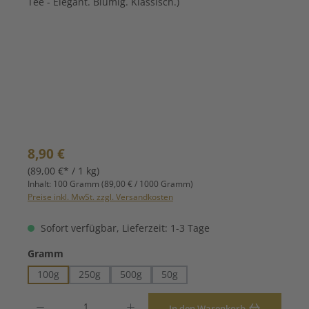
Regulärer Preis:
8,90 €
(89,00 €* / 1 kg)
Inhalt:
100 Gramm
(89,00 € / 1000 Gramm)
Preise inkl. MwSt. zzgl. Versandkosten
Sofort verfügbar, Lieferzeit: 1-3 Tage
auswählen
Gramm
100g
250g
500g
50g
Produkt Anzahl: Gib den gewünschten Wert ein oder benutze die Schaltfläche
In den Warenkorb