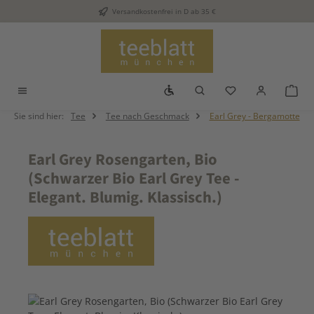
Versandkostenfrei in D ab 35 €
Zum Hauptinhalt springen
Werkzeugleiste anzeigen
Du hast 0 Produkt
War
Sie sind hier:
Tee
Tee nach Geschmack
Earl Grey - Bergamotte
Earl Grey Rosengarten, Bio
(Schwarzer Bio Earl Grey Tee -
Elegant. Blumig. Klassisch.)
Bildergalerie überspringen