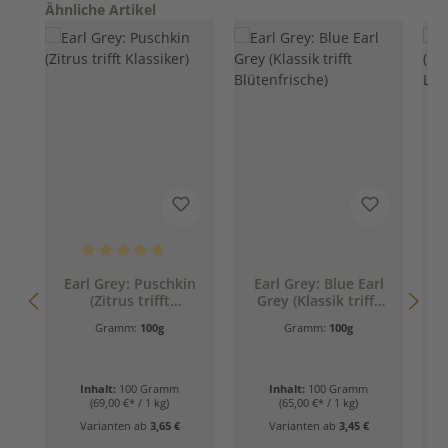
Produktgalerie überspringen
Ähnliche Artikel
Durchschnittliche Bewertung von 5 von 5 Sternen
Earl Grey: Puschkin
Earl Grey: Blue Earl
(Zitrus trifft
Grey (Klassik trifft
Klassiker)
Blütenfrische)
G
Gramm:
100g
Gramm:
100g
Inhalt:
100 Gramm
Inhalt:
100 Gramm
(69,00 €* / 1 kg)
(65,00 €* / 1 kg)
Varianten ab
3,65 €
Varianten ab
3,45 €