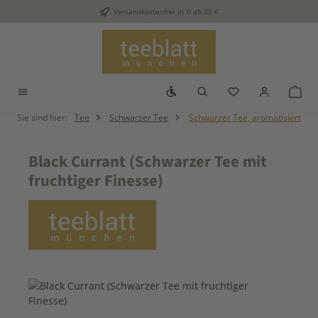
Versandkostenfrei in D ab 35 €
Zum Hauptinhalt springen
Werkzeugleiste anzeigen
Du hast 0 Produkt
War
Sie sind hier:
Tee
Schwarzer Tee
Schwarzer Tee, aromatisiert
Black Currant (Schwarzer Tee mit
fruchtiger Finesse)
Bildergalerie überspringen