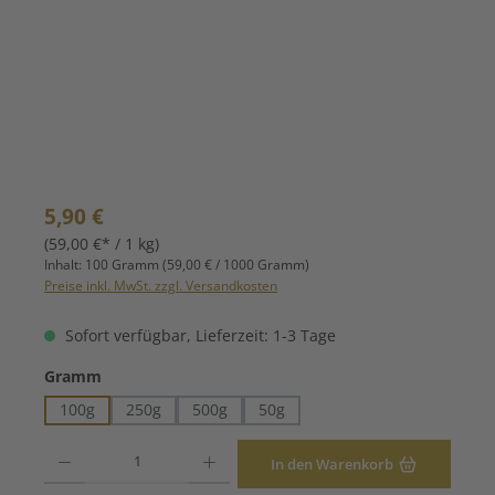
Regulärer Preis:
5,90 €
(59,00 €* / 1 kg)
Inhalt:
100 Gramm
(59,00 € / 1000 Gramm)
Preise inkl. MwSt. zzgl. Versandkosten
Sofort verfügbar, Lieferzeit: 1-3 Tage
auswählen
Gramm
100g
250g
500g
50g
Produkt Anzahl: Gib den gewünschten Wert ein oder benutze die Schaltfläche
In den Warenkorb