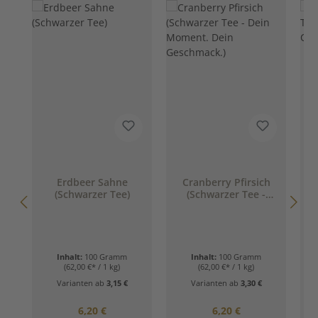
Erdbeer Sahne
Cranberry Pfirsich
(Schwarzer Tee)
(Schwarzer Tee -
Dein Moment. Dein
Geschmack.)
Inhalt:
100 Gramm
Inhalt:
100 Gramm
(62,00 €* / 1 kg)
(62,00 €* / 1 kg)
Varianten ab
3,15 €
Varianten ab
3,30 €
Regulärer Preis:
Regulärer Preis:
6,20 €
6,20 €