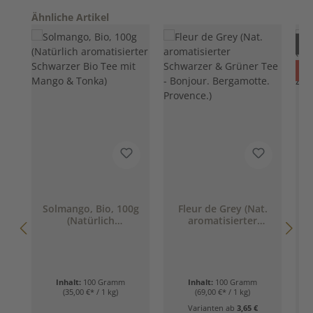
Produktgalerie überspringen
Ähnliche Artikel
Nur
R
%
Solmango, Bio, 100g
Fleur de Grey (Nat.
S
(Natürlich
aromatisierter
(
aromatisierter
Schwarzer & Grüner
Schwarzer Bio Tee
Tee - Bonjour.
mit Mango & Tonka)
Bergamotte.
Provence.)
Inhalt:
100 Gramm
Inhalt:
100 Gramm
(35,00 €* / 1 kg)
(69,00 €* / 1 kg)
Varianten ab
3,65 €