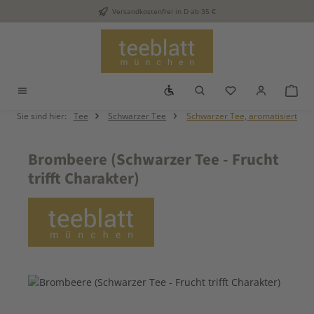
Versandkostenfrei in D ab 35 €
Zum Hauptinhalt springen
Werkzeugleiste anzeigen
Du hast 0 Produkt
War
Sie sind hier:
Tee
Schwarzer Tee
Schwarzer Tee, aromatisiert
Brombeere (Schwarzer Tee - Frucht
trifft Charakter)
Bildergalerie überspringen