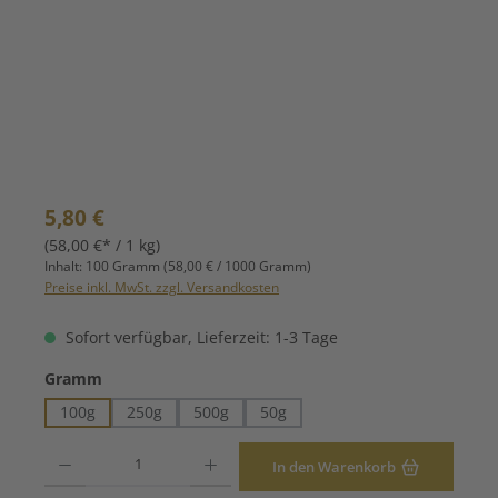
Regulärer Preis:
5,80 €
(58,00 €* / 1 kg)
Inhalt:
100 Gramm
(58,00 € / 1000 Gramm)
Preise inkl. MwSt. zzgl. Versandkosten
Sofort verfügbar, Lieferzeit: 1-3 Tage
auswählen
Gramm
100g
250g
500g
50g
Produkt Anzahl: Gib den gewünschten Wert ein oder benutze die Schaltfläche
In den Warenkorb