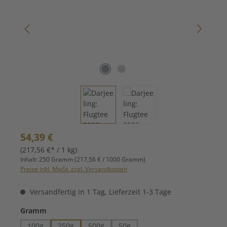
Regulärer Preis:
54,39 €
(217,56 €* / 1 kg)
Inhalt:
250 Gramm
(217,56 € / 1000 Gramm)
Preise inkl. MwSt. zzgl. Versandkosten
Versandfertig in 1 Tag, Lieferzeit 1-3 Tage
auswählen
Gramm
100g
250g
500g
50g