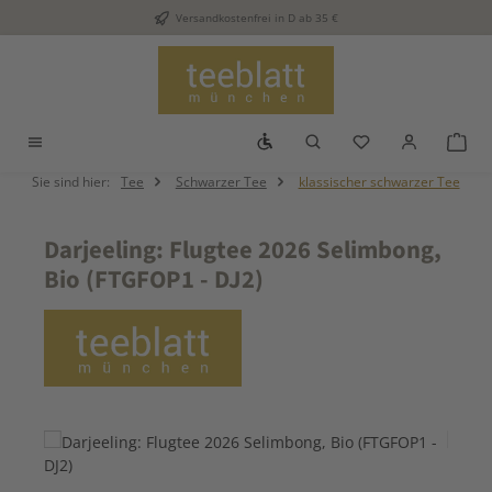
Versandkostenfrei in D ab 35 €
Zum Hauptinhalt springen
Werkzeugleiste anzeigen
Du hast 0 Produkt
War
Sie sind hier:
Tee
Schwarzer Tee
klassischer schwarzer Tee
Darjeeling: Flugtee 2026 Selimbong,
Bio (FTGFOP1 - DJ2)
Bildergalerie überspringen