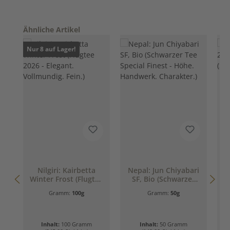
Produktgalerie überspringen
Ähnliche Artikel
Nur 8 auf Lager!
Nilgiri: Kairbetta
Nepal: Jun Chiyabari
Winter Frost (Flugtee
SF, Bio (Schwarzer
2
2026 - Elegant.
Tee Special Finest -
B
Gramm:
100g
Gramm:
50g
Vollmundig. Fein.)
Höhe. Handwerk.
Charakter.)
Inhalt:
100 Gramm
Inhalt:
50 Gramm