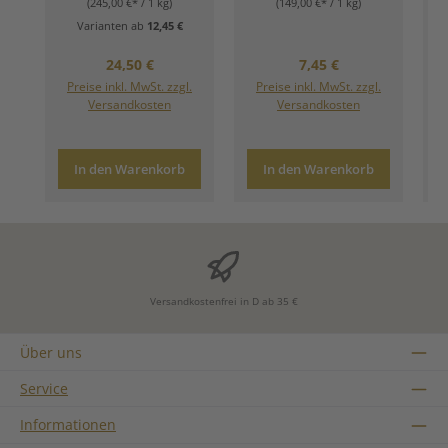
(245,00 €* / 1 kg)
(149,00 €* / 1 kg)
Varianten ab
12,45 €
Regulärer Preis:
Regulärer Preis:
24,50 €
7,45 €
Preise inkl. MwSt. zzgl.
Preise inkl. MwSt. zzgl.
Versandkosten
Versandkosten
In den Warenkorb
In den Warenkorb
Versandkostenfrei in D ab 35 €
Über uns
Service
Informationen