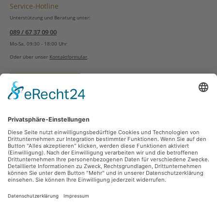
Service-Hotline
Unterstützung und Beratung unter:
089 / 67 37 09 00
Mo-Sa, 09:30 - 18:00 Uhr
Oder über unser
Kontaktformular
.
Vertrag widerrufen
Versandarten
Zahlungsarten
Sicher Einkaufen
Ladengeschäft
Newsletter
Über unsere Social Media Plattformen verpassen Sie keine Neuigkeiten mehr.