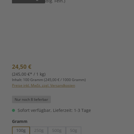
Regulärer Preis:
24,50 €
(245,00 €* / 1 kg)
Inhalt:
100 Gramm
(245,00 € / 1000 Gramm)
Preise inkl. MwSt. zzgl. Versandkosten
Nur noch 8 lieferbar
Sofort verfügbar, Lieferzeit: 1-3 Tage
auswählen
Gramm
100g
250g
500g
50g
(Diese Option ist zurzeit nicht verfügbar.)
(Diese Option ist zurzeit nicht verfügbar.)
(Diese Option ist zurzeit nicht verfüg