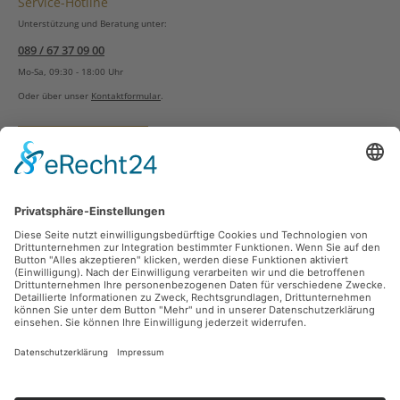
Service-Hotline
Unterstützung und Beratung unter:
089 / 67 37 09 00
Mo-Sa, 09:30 - 18:00 Uhr
Oder über unser
Kontaktformular
.
Vertrag widerrufen
Versandarten
Zahlungsarten
Sicher Einkaufen
Ladengeschäft
Newsletter
Über unsere Social Media Plattformen verpassen Sie keine Neuigkeiten mehr.