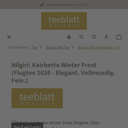
Versandkostenfrei in D ab 35 €
Zum Hauptinhalt springen
Werkzeugleiste anzeigen
Du hast 0 Produkt
War
Sie sind hier:
Tee
Schwarzer Tee
klassischer schwarzer Tee
Nilgiri: Kairbetta Winter Frost
(Flugtee 2026 - Elegant. Vollmundig.
Fein.)
Bildergalerie überspringen
Nur 8 auf Lager!