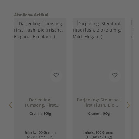
Produktgalerie überspringen
Ähnliche Artikel
D
Darjeeling:
Darjeeling: Steinthal,
Tumsong, First
First Flush, Bio
Flush, Bio (Frische.
(Blumig. Mild.
Gramm:
100g
Gramm:
100g
Eleganz. Hochland.)
Elegant.)
Inhalt:
100 Gramm
Inhalt:
100 Gramm
(258,00 €* / 1 kg)
(145,00 €* / 1 kg)