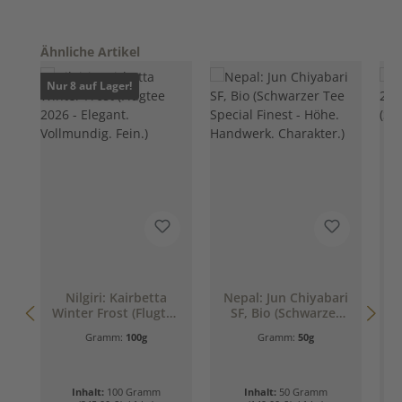
Produktgalerie überspringen
Ähnliche Artikel
Nur 8 auf Lager!
Nilgiri: Kairbetta
Nepal: Jun Chiyabari
Winter Frost (Flugtee
SF, Bio (Schwarzer
2
2026 - Elegant.
Tee Special Finest -
B
Gramm:
100g
Gramm:
50g
Vollmundig. Fein.)
Höhe. Handwerk.
Charakter.)
Inhalt:
100 Gramm
Inhalt:
50 Gramm