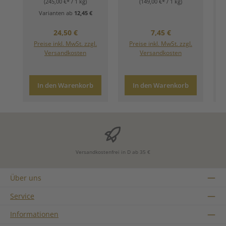
(245,00 €* / 1 kg)
(149,00 €* / 1 kg)
Varianten ab
12,45 €
Regulärer Preis:
Regulärer Preis:
24,50 €
7,45 €
Preise inkl. MwSt. zzgl.
Preise inkl. MwSt. zzgl.
Versandkosten
Versandkosten
In den Warenkorb
In den Warenkorb
Versandkostenfrei in D ab 35 €
Über uns
Service
Informationen