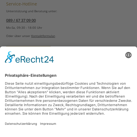
Service-Hotline
Unterstützung und Beratung unter:
089 / 67 37 09 00
Mo-Sa, 09:30 - 18:00 Uhr
Oder über unser
Kontaktformular
.
Vertrag widerrufen
Versandarten
Zahlungsarten
Sicher Einkaufen
Ladengeschäft
Newsletter
Über unsere Social Media Plattformen verpassen Sie keine Neuigkeiten mehr.