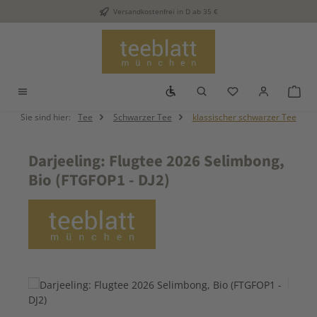
Versandkostenfrei in D ab 35 €
Zum Hauptinhalt springen
Werkzeugleiste anzeigen
Du hast 0 Produkt
War
Sie sind hier:
Tee
Schwarzer Tee
klassischer schwarzer Tee
Darjeeling: Flugtee 2026 Selimbong,
Bio (FTGFOP1 - DJ2)
Bildergalerie überspringen