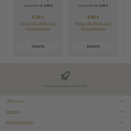
Varianten ab
3,30 €
Varianten ab
3,60 €
Regulärer Preis:
Regulärer Preis:
6,20 €
6,80 €
Preise inkl. MwSt. zzgl.
Preise inkl. MwSt. zzgl.
Versandkosten
Versandkosten
Details
Details
Versandkostenfrei in D ab 35 €
Über uns
Service
Informationen