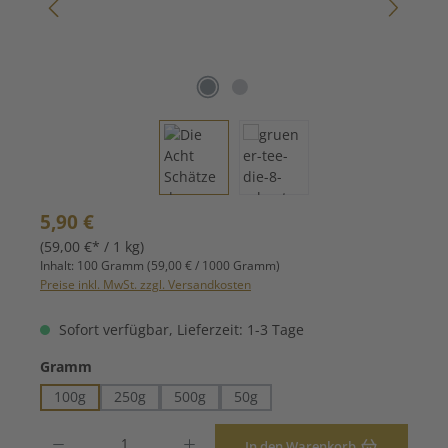
Regulärer Preis:
5,90 €
(59,00 €* / 1 kg)
Inhalt:
100 Gramm
(59,00 € / 1000 Gramm)
Preise inkl. MwSt. zzgl. Versandkosten
Sofort verfügbar, Lieferzeit: 1-3 Tage
auswählen
Gramm
100g
250g
500g
50g
Produkt Anzahl: Gib den gewünschten Wert ein oder benutze die Schaltfläche
In den Warenkorb