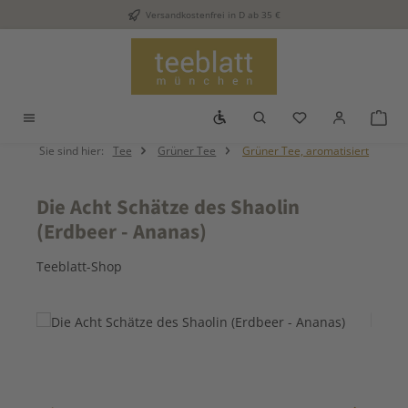
Versandkostenfrei in D ab 35 €
Zum Hauptinhalt springen
Werkzeugleiste anzeigen
Du hast 0 Produkt
War
Sie sind hier:
Tee
Grüner Tee
Grüner Tee, aromatisiert
Die Acht Schätze des Shaolin
(Erdbeer - Ananas)
Teeblatt-Shop
Bildergalerie überspringen