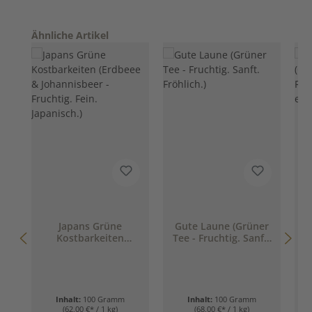
Produktgalerie überspringen
Ähnliche Artikel
Japans Grüne
Gute Laune (Grüner
Kostbarkeiten
Tee - Fruchtig. Sanft.
(Erdbeee &
Fröhlich.)
E
Johannisbeer -
G
Fruchtig. Fein.
Japanisch.)
Inhalt:
100 Gramm
Inhalt:
100 Gramm
(62,00 €* / 1 kg)
(68,00 €* / 1 kg)