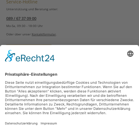
Service-Hotline
Unterstützung und Beratung unter:
089 / 67 37 09 00
Mo-Sa, 09:30 - 18:00 Uhr
Oder über unser
Kontaktformular
.
Vertrag widerrufen
Versandarten
Zahlungsarten
Sicher Einkaufen
Ladengeschäft
Newsletter
Über unsere Social Media Plattformen verpassen Sie keine Neuigkeiten mehr.