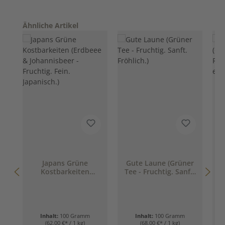
Produktgalerie überspringen
Ähnliche Artikel
Japans Grüne
Gute Laune (Grüner
Kostbarkeiten
Tee - Fruchtig. Sanft.
(Erdbeee &
Fröhlich.)
E
Johannisbeer -
G
Fruchtig. Fein.
Japanisch.)
Inhalt:
100 Gramm
Inhalt:
100 Gramm
(62,00 €* / 1 kg)
(68,00 €* / 1 kg)