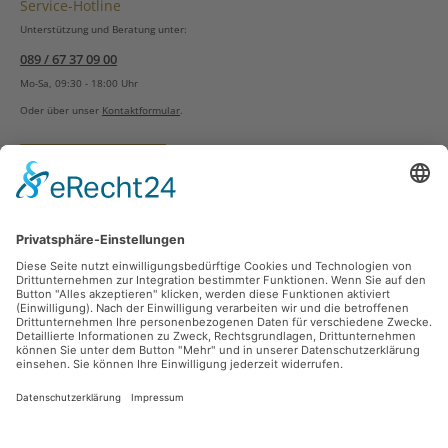
Service-Hotline
Unterstützung und Beratung unter:
089 / 67 37 09 00
Mo-Sa, 09:30 - 18:00 Uhr
Oder über unser
Kontaktformular
.
Vertrag widerrufen
Versandarten
Zahlungsarten
Sicher Einkaufen
Ladengeschäft
Newsletter
Über unsere Social Media Plattformen verpassen Sie keine Neuigkeiten mehr.