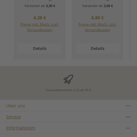
Varianten ab
3,30 €
Varianten ab
3,60 €
Regulärer Preis:
Regulärer Preis:
6,20 €
6,80 €
Preise inkl. MwSt. zzgl.
Preise inkl. MwSt. zzgl.
Versandkosten
Versandkosten
Details
Details
Versandkostenfrei in D ab 35 €
Über uns
Service
Informationen