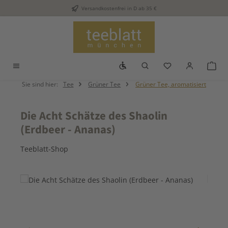
Versandkostenfrei in D ab 35 €
Zum Hauptinhalt springen
Werkzeugleiste anzeigen
Du hast 0 Produkt
War
Sie sind hier:
Tee
Grüner Tee
Grüner Tee, aromatisiert
Die Acht Schätze des Shaolin
(Erdbeer - Ananas)
Teeblatt-Shop
Bildergalerie überspringen