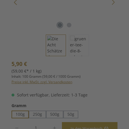
Regulärer Preis:
5,90 €
(59,00 €* / 1 kg)
Inhalt:
100 Gramm
(59,00 € / 1000 Gramm)
Preise inkl. MwSt. zzgl. Versandkosten
Sofort verfügbar, Lieferzeit: 1-3 Tage
auswählen
Gramm
100g
250g
500g
50g
Produkt Anzahl: Gib den gewünschten Wert ein oder benutze die Schaltfläche
In den Warenkorb