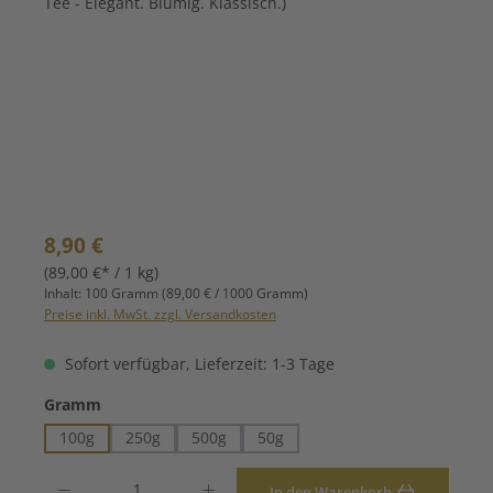
Regulärer Preis:
8,90 €
(89,00 €* / 1 kg)
Inhalt:
100 Gramm
(89,00 € / 1000 Gramm)
Preise inkl. MwSt. zzgl. Versandkosten
Sofort verfügbar, Lieferzeit: 1-3 Tage
auswählen
Gramm
100g
250g
500g
50g
Produkt Anzahl: Gib den gewünschten Wert ein oder benutze die Schaltfläche
In den Warenkorb