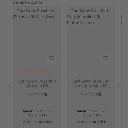
Produktgalerie überspringen
Ähnliche Artikel
Durchschnittliche Bewertung von 5 von 5 Sternen
Earl Grey: Puschkin
Earl Grey: Blue Earl
(Zitrus trifft
Grey (Klassik trifft
Klassiker)
Blütenfrische)
G
Gramm:
100g
Gramm:
100g
Inhalt:
100 Gramm
Inhalt:
100 Gramm
(69,00 €* / 1 kg)
(65,00 €* / 1 kg)
Varianten ab
3,65 €
Varianten ab
3,45 €