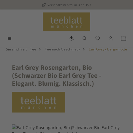
Versandkostenfrei in D ab 35 €
Zum Hauptinhalt springen
Werkzeugleiste anzeigen
Du hast 0 Produkt
War
Sie sind hier:
Tee
Tee nach Geschmack
Earl Grey - Bergamotte
Earl Grey Rosengarten, Bio
(Schwarzer Bio Earl Grey Tee -
Elegant. Blumig. Klassisch.)
Bildergalerie überspringen